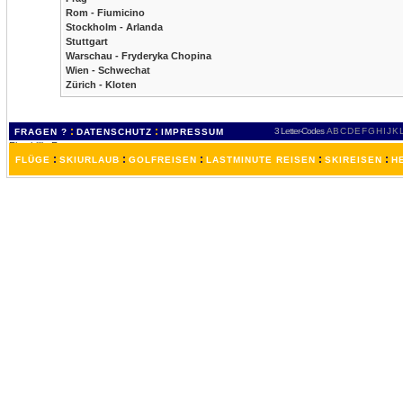
Rom - Fiumicino
Stockholm - Arlanda
Stuttgart
Warschau - Fryderyka Chopina
Wien - Schwechat
Zürich - Kloten
:
:
3 Letter-Codes
A
B
C
D
E
F
G
H
I
J
K
FRAGEN ?
DATENSCHUTZ
IMPRESSUM
:
:
:
:
:
FLÜGE
SKIURLAUB
GOLFREISEN
LASTMINUTE REISEN
SKIREISEN
H