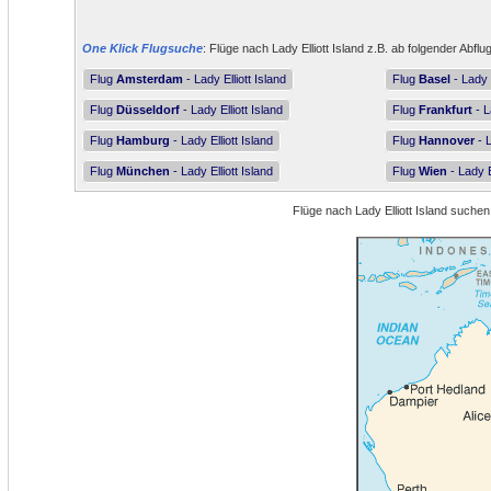
One Klick Flugsuche
: Flüge nach Lady Elliott Island z.B. ab folgender Abflu
Flug
Amsterdam
- Lady Elliott Island
Flug
Basel
- Lady E
Flug
Düsseldorf
- Lady Elliott Island
Flug
Frankfurt
- L
Flug
Hamburg
- Lady Elliott Island
Flug
Hannover
- L
Flug
München
- Lady Elliott Island
Flug
Wien
- Lady E