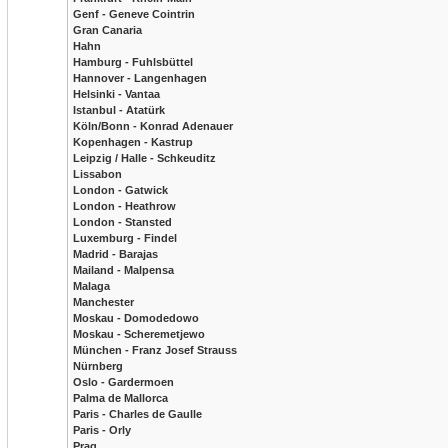
Genf - Geneve Cointrin
Gran Canaria
Hahn
Hamburg - Fuhlsbüttel
Hannover - Langenhagen
Helsinki - Vantaa
Istanbul - Atatürk
Köln/Bonn - Konrad Adenauer
Kopenhagen - Kastrup
Leipzig / Halle - Schkeuditz
Lissabon
London - Gatwick
London - Heathrow
London - Stansted
Luxemburg - Findel
Madrid - Barajas
Mailand - Malpensa
Malaga
Manchester
Moskau - Domodedowo
Moskau - Scheremetjewo
München - Franz Josef Strauss
Nürnberg
Oslo - Gardermoen
Palma de Mallorca
Paris - Charles de Gaulle
Paris - Orly
Prag