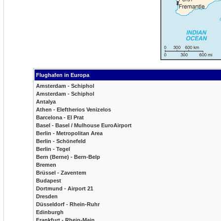
Flughafen in Europa
Amsterdam - Schiphol
Amsterdam - Schiphol
Antalya
Athen - Eleftherios Venizelos
Barcelona - El Prat
Basel - Basel / Mulhouse EuroAirport
Berlin - Metropolitan Area
Berlin - Schönefeld
Berlin - Tegel
Bern (Berne) - Bern-Belp
Bremen
Brüssel - Zaventem
Budapest
Dortmund - Airport 21
Dresden
Düsseldorf - Rhein-Ruhr
Edinburgh
Frankfurt - Rhein-Main