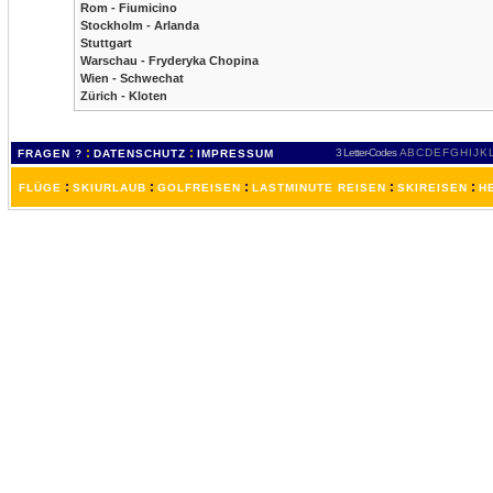
Rom - Fiumicino
Stockholm - Arlanda
Stuttgart
Warschau - Fryderyka Chopina
Wien - Schwechat
Zürich - Kloten
:
:
3 Letter-Codes
A
B
C
D
E
F
G
H
I
J
K
FRAGEN ?
DATENSCHUTZ
IMPRESSUM
:
:
:
:
:
FLÜGE
SKIURLAUB
GOLFREISEN
LASTMINUTE REISEN
SKIREISEN
H