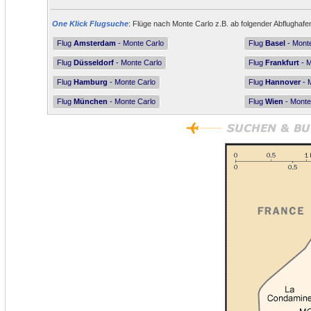
One Klick Flugsuche
: Flüge nach Monte Carlo z.B. ab folgender Abflughafe
Flug
Amsterdam
- Monte Carlo
Flug
Basel
- Mont
Flug
Düsseldorf
- Monte Carlo
Flug
Frankfurt
- M
Flug
Hamburg
- Monte Carlo
Flug
Hannover
- 
Flug
München
- Monte Carlo
Flug
Wien
- Monte