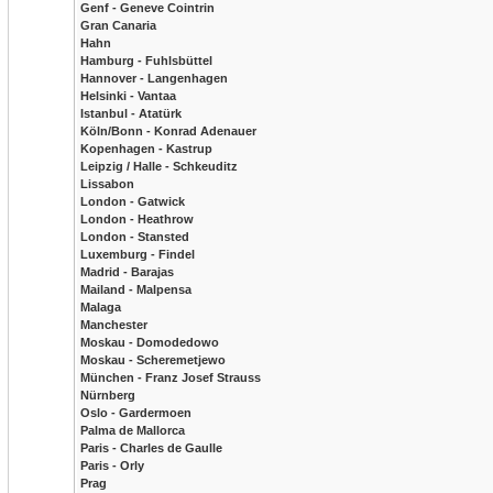
Genf - Geneve Cointrin
Gran Canaria
Hahn
Hamburg - Fuhlsbüttel
Hannover - Langenhagen
Helsinki - Vantaa
Istanbul - Atatürk
Köln/Bonn - Konrad Adenauer
Kopenhagen - Kastrup
Leipzig / Halle - Schkeuditz
Lissabon
London - Gatwick
London - Heathrow
London - Stansted
Luxemburg - Findel
Madrid - Barajas
Mailand - Malpensa
Malaga
Manchester
Moskau - Domodedowo
Moskau - Scheremetjewo
München - Franz Josef Strauss
Nürnberg
Oslo - Gardermoen
Palma de Mallorca
Paris - Charles de Gaulle
Paris - Orly
Prag