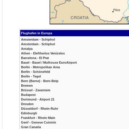
Flughafen in Europa
Amsterdam - Schiphol
Amsterdam - Schiphol
Antalya
Athen - Eleftherios Venizelos
Barcelona - El Prat
Basel - Basel / Mulhouse EuroAirport
Berlin - Metropolitan Area
Berlin - Schönefeld
Berlin - Tegel
Bern (Berne) - Bern-Belp
Bremen
Brüssel - Zaventem
Budapest
Dortmund - Airport 21
Dresden
Düsseldorf - Rhein-Ruhr
Edinburgh
Frankfurt - Rhein-Main
Genf - Geneve Cointrin
Gran Canaria