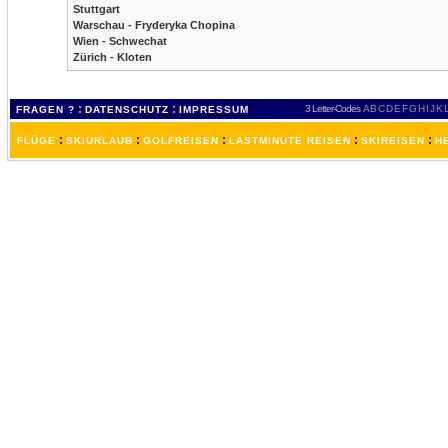
Stuttgart
Warschau - Fryderyka Chopina
Wien - Schwechat
Zürich - Kloten
:
:
3 Letter-Codes
A
B
C
D
E
F
G
H
I
J
K
FRAGEN ?
DATENSCHUTZ
IMPRESSUM
:
:
:
:
:
FLÜGE
SKIURLAUB
GOLFREISEN
LASTMINUTE REISEN
SKIREISEN
H