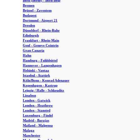
Bern (Berne) - Bern-Belp
Bremen
Brüssel - Zaventem
Budapest
Dortmund - Airport 21
Dresden
Düsseldorf - Rhein-Ruhr
Edinburgh
Frankfurt - Rhein-Main
Genf - Geneve Cointrin
Gran Canaria
Hahn
Hamburg - Fuhlsbüttel
Hannover - Langenhagen
Helsinki - Vantaa
Istanbul - Atatürk
Köln/Bonn - Konrad Adenauer
Kopenhagen - Kastrup
Leipzig / Halle - Schkeuditz
Lissabon
London - Gatwick
London - Heathrow
London - Stansted
Luxemburg - Findel
Madrid - Barajas
Mailand - Malpensa
Malaga
Manchester