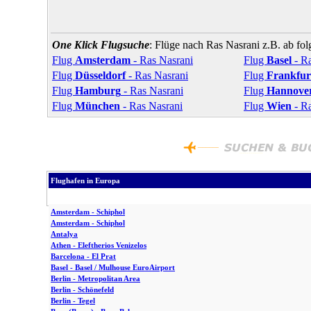
One Klick Flugsuche
: Flüge nach Ras Nasrani z.B. ab fo
Flug
Amsterdam
- Ras Nasrani
Flug
Basel
- Ra
Flug
Düsseldorf
- Ras Nasrani
Flug
Frankfur
Flug
Hamburg
- Ras Nasrani
Flug
Hannove
Flug
München
- Ras Nasrani
Flug
Wien
- Ra
Flughafen in Europa
Amsterdam - Schiphol
Amsterdam - Schiphol
Antalya
Athen - Eleftherios Venizelos
Barcelona - El Prat
Basel - Basel / Mulhouse EuroAirport
Berlin - Metropolitan Area
Berlin - Schönefeld
Berlin - Tegel