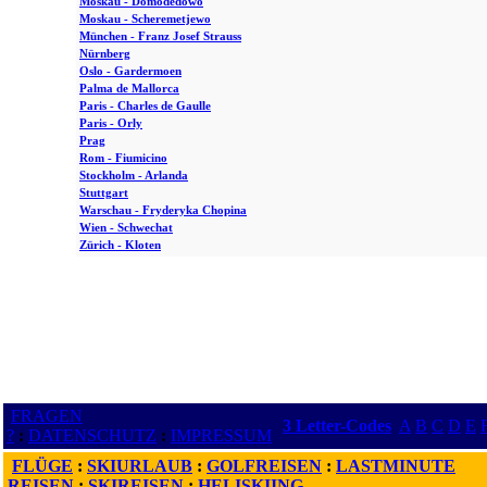
Moskau - Domodedowo
Moskau - Scheremetjewo
München - Franz Josef Strauss
Nürnberg
Oslo - Gardermoen
Palma de Mallorca
Paris - Charles de Gaulle
Paris - Orly
Prag
Rom - Fiumicino
Stockholm - Arlanda
Stuttgart
Warschau - Fryderyka Chopina
Wien - Schwechat
Zürich - Kloten
FRAGEN
3 Letter-Codes
A
B
C
D
E
?
:
DATENSCHUTZ
:
IMPRESSUM
FLÜGE
:
SKIURLAUB
:
GOLFREISEN
:
LASTMINUTE
REISEN
:
SKIREISEN
:
HELISKIING