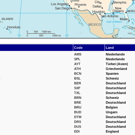
Code
Land
AMS
Niederlande
SPL
Niederlande
AYT
Türkei (Asien)
ATH
Griechenland
BCN
Spanien
t
BSL
Schweiz
BER
Deutschland
SXF
Deutschland
TXL
Deutschland
BRN
Schweiz
BRE
Deutschland
BRU
Belgien
BUD
Ungarn
DTM
Deutschland
DRS
Deutschland
DUS
Deutschland
EDI
England