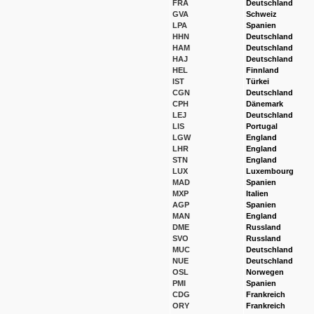
FRA
Deutschland
GVA
Schweiz
LPA
Spanien
HHN
Deutschland
HAM
Deutschland
HAJ
Deutschland
HEL
Finnland
IST
Türkei
CGN
Deutschland
CPH
Dänemark
LEJ
Deutschland
LIS
Portugal
LGW
England
LHR
England
STN
England
LUX
Luxembourg
MAD
Spanien
MXP
Italien
AGP
Spanien
MAN
England
DME
Russland
SVO
Russland
MUC
Deutschland
NUE
Deutschland
OSL
Norwegen
PMI
Spanien
CDG
Frankreich
ORY
Frankreich