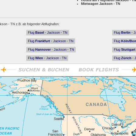
Hotels am Flughafen Jackson - T
Mietwagen Jackson - TN
kson - TN z.B. ab folgender Abflughafen:
Flug
Basel
- Jackson - TN
Flug
Berlin
- J
Flug
Frankfurt
- Jackson - TN
Flug
Köln/Bo
Flug
Hannover
- Jackson - TN
Flug
Stuttgart
Flug
Wien
- Jackson - TN
Flug
Zürich
- 