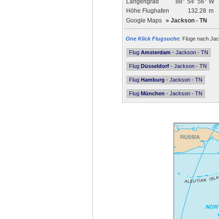
Längengrad
88°
54'
56"
W
Höhe Flughafen
132.28
m
Google Maps
»
Jackson - TN
One Klick Flugsuche
: Flüge nach Jac
Flug
Amsterdam
- Jackson - TN
Flug
Düsseldorf
- Jackson - TN
Flug
Hamburg
- Jackson - TN
Flug
München
- Jackson - TN