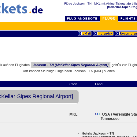
Flüge Jackson - TN - MKL mit Airline Tickets .de bill
[McKellar-Sipes Reg
FLÜGE
FLUG ANGEBOTE
FLIGHTS
ck auf den Flughafen
Jackson - TN [McKellar-Sipes Regional Airport]
geht´s zur Flugb
Dort können Sie billige Flüge nach Jackson - TN [MKL] buchen.
Code
Land
Kellar-Sipes Regional Airport]
MKL
USA / Vereinigte St
Tennessee
Hotels Jackson - TN