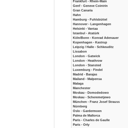
Frankfurt - Rhein-Main
Genf - Geneve Cointrin
Gran Canaria
Hahn
Hamburg - Fuhlsbüttel
Hannover - Langenhagen
Helsinki - Vantaa
Istanbul - Atatürk
Köln/Bonn - Konrad Adenauer
Kopenhagen - Kastrup
Leipzig / Halle - Schkeuditz
Lissabon
London - Gatwick
London - Heathrow
London - Stansted
Luxemburg - Findel
Madrid - Barajas
Mailand - Malpensa
Malaga
Manchester
Moskau - Domodedowo
Moskau - Scheremetjewo
München - Franz Josef Strauss
Nürnberg
Oslo - Gardermoen
Palma de Mallorca
Paris - Charles de Gaulle
Paris - Orly