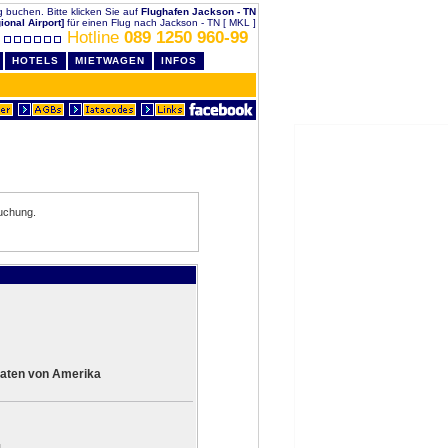
ig buchen. Bitte klicken Sie auf
Flughafen Jackson - TN
ional Airport]
für einen Flug nach Jackson - TN [ MKL ]
Hotline
089 1250 960-99
HOTELS
MIETWAGEN
INFOS
uchung.
aaten von Amerika