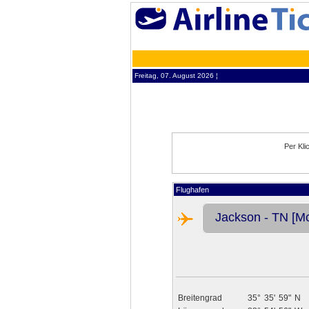
Freitag, 07. August 2026 ¦
Per Kli
Flughafen
Jackson - TN [Mc
Breitengrad
35°
35'
59"
N