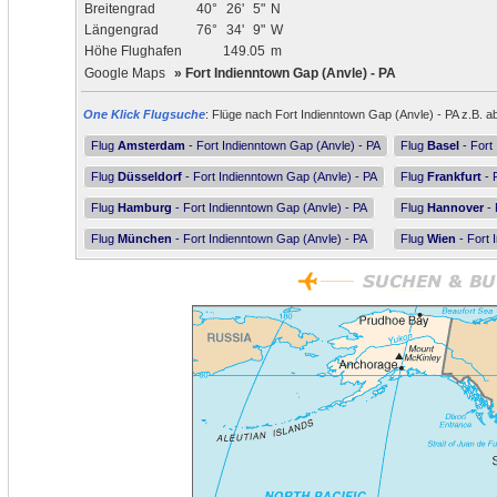
Breitengrad
40°
26'
5"
N
Längengrad
76°
34'
9"
W
Höhe Flughafen
149.05
m
Google Maps
»
Fort Indienntown Gap (Anvle) - PA
One Klick Flugsuche
: Flüge nach Fort Indienntown Gap (Anvle) - PA z.B. ab
Flug
Amsterdam
- Fort Indienntown Gap (Anvle) - PA
Flug
Basel
- Fort
Flug
Düsseldorf
- Fort Indienntown Gap (Anvle) - PA
Flug
Frankfurt
- 
Flug
Hamburg
- Fort Indienntown Gap (Anvle) - PA
Flug
Hannover
- 
Flug
München
- Fort Indienntown Gap (Anvle) - PA
Flug
Wien
- Fort 