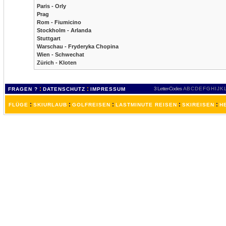
Paris - Orly
Prag
Rom - Fiumicino
Stockholm - Arlanda
Stuttgart
Warschau - Fryderyka Chopina
Wien - Schwechat
Zürich - Kloten
:
:
3 Letter-Codes
A
B
C
D
E
F
G
H
I
J
K
FRAGEN ?
DATENSCHUTZ
IMPRESSUM
:
:
:
:
:
FLÜGE
SKIURLAUB
GOLFREISEN
LASTMINUTE REISEN
SKIREISEN
H