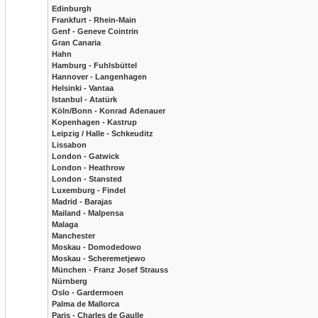
Edinburgh
Frankfurt - Rhein-Main
Genf - Geneve Cointrin
Gran Canaria
Hahn
Hamburg - Fuhlsbüttel
Hannover - Langenhagen
Helsinki - Vantaa
Istanbul - Atatürk
Köln/Bonn - Konrad Adenauer
Kopenhagen - Kastrup
Leipzig / Halle - Schkeuditz
Lissabon
London - Gatwick
London - Heathrow
London - Stansted
Luxemburg - Findel
Madrid - Barajas
Mailand - Malpensa
Malaga
Manchester
Moskau - Domodedowo
Moskau - Scheremetjewo
München - Franz Josef Strauss
Nürnberg
Oslo - Gardermoen
Palma de Mallorca
Paris - Charles de Gaulle