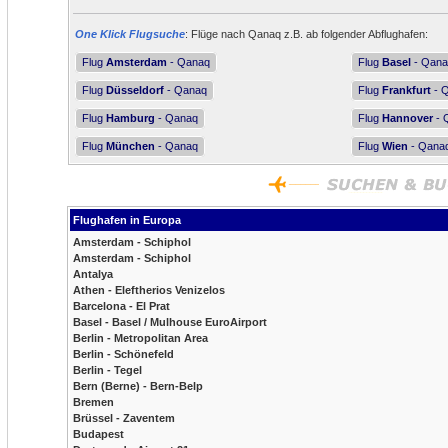
One Klick Flugsuche
: Flüge nach Qanaq z.B. ab folgender Abflughafen:
Flug
Amsterdam
- Qanaq
Flug
Basel
- Qana
Flug
Düsseldorf
- Qanaq
Flug
Frankfurt
- 
Flug
Hamburg
- Qanaq
Flug
Hannover
- 
Flug
München
- Qanaq
Flug
Wien
- Qana
Flughafen in Europa
Amsterdam - Schiphol
Amsterdam - Schiphol
Antalya
Athen - Eleftherios Venizelos
Barcelona - El Prat
Basel - Basel / Mulhouse EuroAirport
Berlin - Metropolitan Area
Berlin - Schönefeld
Berlin - Tegel
Bern (Berne) - Bern-Belp
Bremen
Brüssel - Zaventem
Budapest