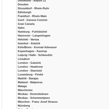
Dortmund - Airport 21
Dresden
Düsseldorf - Rhein-Ruhr
Edinburgh
Frankfurt - Rhein-Main
Genf - Geneve Cointrin
Gran Canaria
Hahn
Hamburg - Fuhlsbüttel
Hannover - Langenhagen
Helsinki - Vantaa
Istanbul - Atatürk
Köln/Bonn - Konrad Adenauer
Kopenhagen - Kastrup
Leipzig / Halle - Schkeuditz
Lissabon
London - Gatwick
London - Heathrow
London - Stansted
Luxemburg - Findel
Madrid - Barajas
Mailand - Malpensa
Malaga
Manchester
Moskau - Domodedowo
Moskau - Scheremetjewo
München - Franz Josef Strauss
Nürnberg