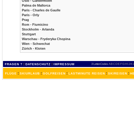
Oslo - Gardermoen
Palma de Mallorca
Paris - Charles de Gaulle
Paris - Orly
Prag
Rom - Fiumicino
Stockholm - Arlanda
Stuttgart
Warschau - Fryderyka Chopina
Wien - Schwechat
Zürich - Kloten
:
:
3 Letter-Codes
A
B
C
D
E
F
G
H
I
J
K
FRAGEN ?
DATENSCHUTZ
IMPRESSUM
:
:
:
:
:
FLÜGE
SKIURLAUB
GOLFREISEN
LASTMINUTE REISEN
SKIREISEN
H