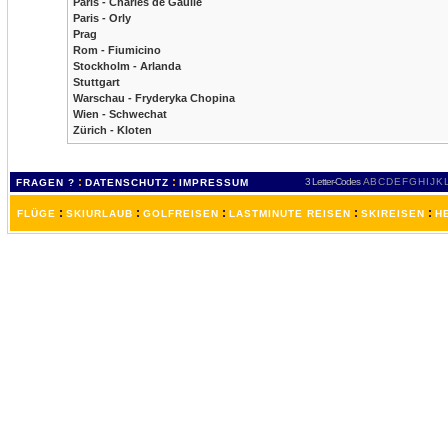
Paris - Charles de Gaulle
Paris - Orly
Prag
Rom - Fiumicino
Stockholm - Arlanda
Stuttgart
Warschau - Fryderyka Chopina
Wien - Schwechat
Zürich - Kloten
:
:
3 Letter-Codes
A
B
C
D
E
F
G
H
I
J
K
FRAGEN ?
DATENSCHUTZ
IMPRESSUM
:
:
:
:
:
FLÜGE
SKIURLAUB
GOLFREISEN
LASTMINUTE REISEN
SKIREISEN
H