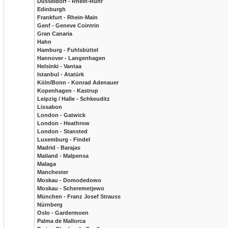
Düsseldorf - Rhein-Ruhr
Edinburgh
Frankfurt - Rhein-Main
Genf - Geneve Cointrin
Gran Canaria
Hahn
Hamburg - Fuhlsbüttel
Hannover - Langenhagen
Helsinki - Vantaa
Istanbul - Atatürk
Köln/Bonn - Konrad Adenauer
Kopenhagen - Kastrup
Leipzig / Halle - Schkeuditz
Lissabon
London - Gatwick
London - Heathrow
London - Stansted
Luxemburg - Findel
Madrid - Barajas
Mailand - Malpensa
Malaga
Manchester
Moskau - Domodedowo
Moskau - Scheremetjewo
München - Franz Josef Strauss
Nürnberg
Oslo - Gardermoen
Palma de Mallorca