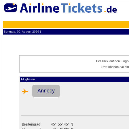
Sonntag, 09. August 2026 ¦
Per Klick auf den Flug
Dort können Sie bil
Flughafen
Annecy
Breitengrad
45°
55'
45"
N