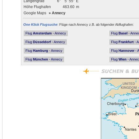
Längengrad
6°
5'
55"
E
Höhe Flughafen
463.60
m
Google Maps
»
Annecy
One Klick Flugsuche
: Flüge nach Annecy z.B. ab folgender Abflughafen:
Flug
Amsterdam
- Annecy
Flug
Basel
- Anne
Flug
Düsseldorf
- Annecy
Flug
Frankfurt
- 
Flug
Hamburg
- Annecy
Flug
Hannover
- 
Flug
München
- Annecy
Flug
Wien
- Anne