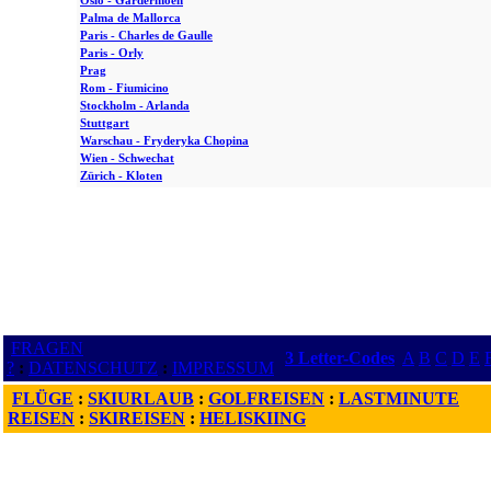
Oslo - Gardermoen
Palma de Mallorca
Paris - Charles de Gaulle
Paris - Orly
Prag
Rom - Fiumicino
Stockholm - Arlanda
Stuttgart
Warschau - Fryderyka Chopina
Wien - Schwechat
Zürich - Kloten
FRAGEN
3 Letter-Codes
A
B
C
D
E
?
:
DATENSCHUTZ
:
IMPRESSUM
FLÜGE
:
SKIURLAUB
:
GOLFREISEN
:
LASTMINUTE
REISEN
:
SKIREISEN
:
HELISKIING