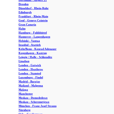
Dortmund - Airport 21
Dresden
Düsseldorf - Rhein-Ruhr
Edinburgh
Frankfurt - Rhein-Main
Genf - Geneve Cointrin
Gran Canaria
Hahn
Hamburg - Fuhlsbüttel
Hannover - Langenhagen
Helsinki - Vantaa
Istanbul - Atatürk
Köln/Bonn - Konrad Adenauer
Kopenhagen - Kastrup
Leipzig / Halle - Schkeuditz
Lissabon
London - Gatwick
London - Heathrow
London - Stansted
Luxemburg - Findel
Madrid - Barajas
Mailand - Malpensa
Malaga
Manchester
Moskau - Domodedowo
Moskau - Scheremetjewo
München - Franz Josef Strauss
Nürnberg