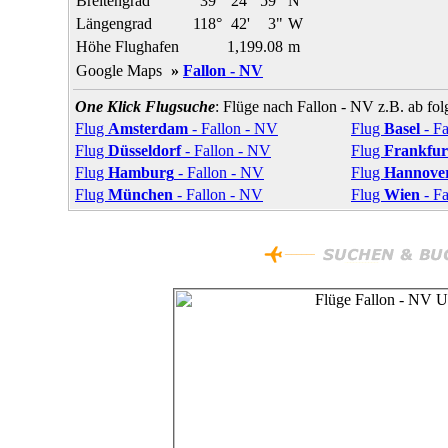
Breitengrad
39°
24'
59"
N
Längengrad
118°
42'
3"
W
Höhe Flughafen
1,199.08
m
Google Maps
»
Fallon - NV
One Klick Flugsuche
: Flüge nach Fallon - NV z.B. ab fo
Flug
Amsterdam
- Fallon - NV
Flug
Basel
- Fa
Flug
Düsseldorf
- Fallon - NV
Flug
Frankfur
Flug
Hamburg
- Fallon - NV
Flug
Hannove
Flug
München
- Fallon - NV
Flug
Wien
- Fa