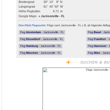
Breitengrad
30°
14'
9"
N
Längengrad
81°
40'
50"
W
Höhe Flughafen
6.71
m
Google Maps
»
Jacksonville - FL
One Klick Flugsuche
: Flüge nach Jacksonville - FL z.B. ab folgender Abflu
Flug
Amsterdam
- Jacksonville - FL
Flug
Basel
- Jacks
Flug
Düsseldorf
- Jacksonville - FL
Flug
Frankfurt
- J
Flug
Hamburg
- Jacksonville - FL
Flug
Hannover
- J
Flug
München
- Jacksonville - FL
Flug
Wien
- Jackso