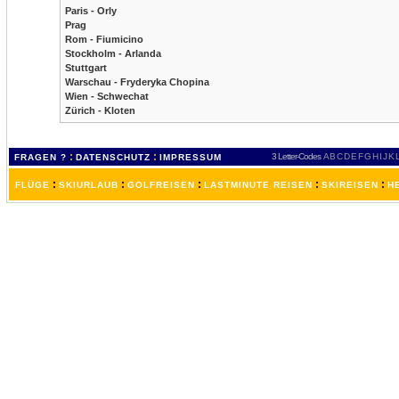
Paris - Orly
Prag
Rom - Fiumicino
Stockholm - Arlanda
Stuttgart
Warschau - Fryderyka Chopina
Wien - Schwechat
Zürich - Kloten
:
:
3 Letter-Codes
A
B
C
D
E
F
G
H
I
J
K
FRAGEN ?
DATENSCHUTZ
IMPRESSUM
:
:
:
:
:
FLÜGE
SKIURLAUB
GOLFREISEN
LASTMINUTE REISEN
SKIREISEN
H