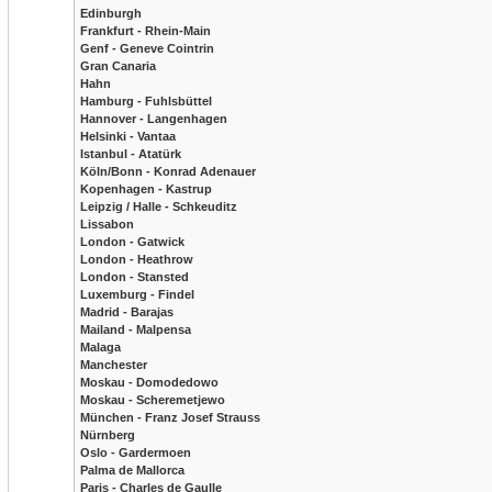
Edinburgh
Frankfurt - Rhein-Main
Genf - Geneve Cointrin
Gran Canaria
Hahn
Hamburg - Fuhlsbüttel
Hannover - Langenhagen
Helsinki - Vantaa
Istanbul - Atatürk
Köln/Bonn - Konrad Adenauer
Kopenhagen - Kastrup
Leipzig / Halle - Schkeuditz
Lissabon
London - Gatwick
London - Heathrow
London - Stansted
Luxemburg - Findel
Madrid - Barajas
Mailand - Malpensa
Malaga
Manchester
Moskau - Domodedowo
Moskau - Scheremetjewo
München - Franz Josef Strauss
Nürnberg
Oslo - Gardermoen
Palma de Mallorca
Paris - Charles de Gaulle