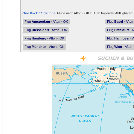
One Klick Flugsuche
: Flüge nach Afton - OK z.B. ab folgender Abflughafen:
Flug
Amsterdam
- Afton - OK
Flug
Basel
- Afton
Flug
Düsseldorf
- Afton - OK
Flug
Frankfurt
- A
Flug
Hamburg
- Afton - OK
Flug
Hannover
- A
Flug
München
- Afton - OK
Flug
Wien
- Afton 