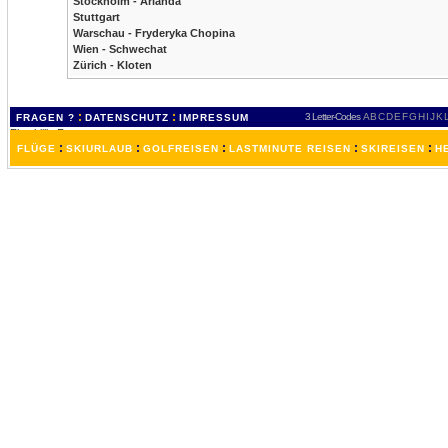
Stockholm - Arlanda
Stuttgart
Warschau - Fryderyka Chopina
Wien - Schwechat
Zürich - Kloten
:
:
3 Letter-Codes
A
B
C
D
E
F
G
H
I
J
K
FRAGEN ?
DATENSCHUTZ
IMPRESSUM
:
:
:
:
:
FLÜGE
SKIURLAUB
GOLFREISEN
LASTMINUTE REISEN
SKIREISEN
H