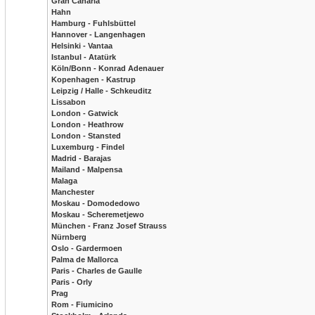
Gran Canaria
Hahn
Hamburg - Fuhlsbüttel
Hannover - Langenhagen
Helsinki - Vantaa
Istanbul - Atatürk
Köln/Bonn - Konrad Adenauer
Kopenhagen - Kastrup
Leipzig / Halle - Schkeuditz
Lissabon
London - Gatwick
London - Heathrow
London - Stansted
Luxemburg - Findel
Madrid - Barajas
Mailand - Malpensa
Malaga
Manchester
Moskau - Domodedowo
Moskau - Scheremetjewo
München - Franz Josef Strauss
Nürnberg
Oslo - Gardermoen
Palma de Mallorca
Paris - Charles de Gaulle
Paris - Orly
Prag
Rom - Fiumicino