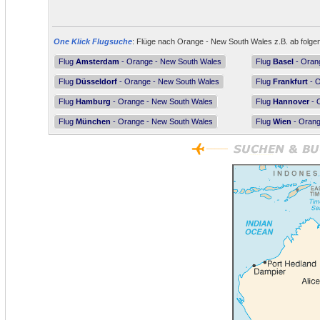
One Klick Flugsuche
: Flüge nach Orange - New South Wales z.B. ab folgen
Flug
Amsterdam
- Orange - New South Wales
Flug
Basel
- Oran
Flug
Düsseldorf
- Orange - New South Wales
Flug
Frankfurt
- O
Flug
Hamburg
- Orange - New South Wales
Flug
Hannover
- 
Flug
München
- Orange - New South Wales
Flug
Wien
- Orang