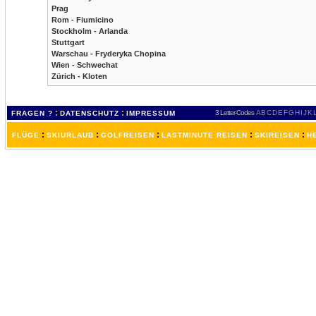
Prag
Rom - Fiumicino
Stockholm - Arlanda
Stuttgart
Warschau - Fryderyka Chopina
Wien - Schwechat
Zürich - Kloten
:
:
3 Letter-Codes
A
B
C
D
E
F
G
H
I
J
K
FRAGEN ?
DATENSCHUTZ
IMPRESSUM
:
:
:
:
:
FLÜGE
SKIURLAUB
GOLFREISEN
LASTMINUTE REISEN
SKIREISEN
H