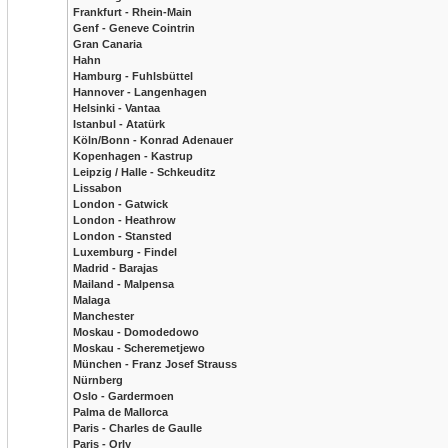
Frankfurt - Rhein-Main
Genf - Geneve Cointrin
Gran Canaria
Hahn
Hamburg - Fuhlsbüttel
Hannover - Langenhagen
Helsinki - Vantaa
Istanbul - Atatürk
Köln/Bonn - Konrad Adenauer
Kopenhagen - Kastrup
Leipzig / Halle - Schkeuditz
Lissabon
London - Gatwick
London - Heathrow
London - Stansted
Luxemburg - Findel
Madrid - Barajas
Mailand - Malpensa
Malaga
Manchester
Moskau - Domodedowo
Moskau - Scheremetjewo
München - Franz Josef Strauss
Nürnberg
Oslo - Gardermoen
Palma de Mallorca
Paris - Charles de Gaulle
Paris - Orly