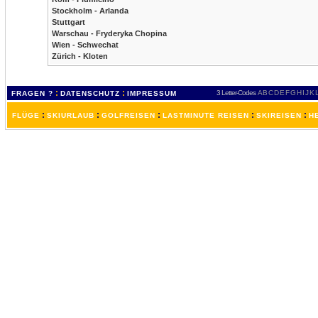
Stockholm - Arlanda
Stuttgart
Warschau - Fryderyka Chopina
Wien - Schwechat
Zürich - Kloten
:
:
3 Letter-Codes
A
B
C
D
E
F
G
H
I
J
K
FRAGEN ?
DATENSCHUTZ
IMPRESSUM
:
:
:
:
:
FLÜGE
SKIURLAUB
GOLFREISEN
LASTMINUTE REISEN
SKIREISEN
H