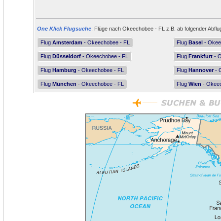
One Klick Flugsuche
: Flüge nach Okeechobee - FL z.B. ab folgender Abflu
Flug
Amsterdam
- Okeechobee - FL
Flug
Basel
- Okee
Flug
Düsseldorf
- Okeechobee - FL
Flug
Frankfurt
- O
Flug
Hamburg
- Okeechobee - FL
Flug
Hannover
- 
Flug
München
- Okeechobee - FL
Flug
Wien
- Okeec