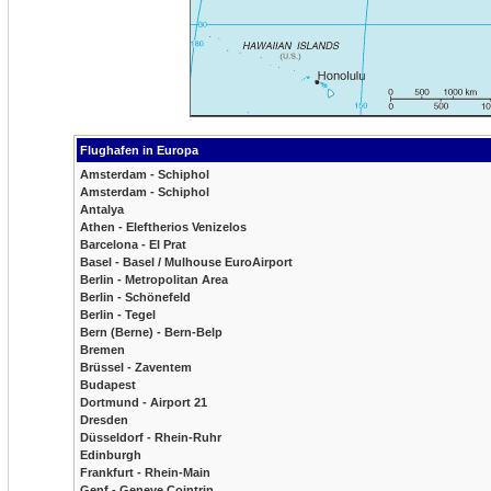
Flughafen in Europa
Amsterdam - Schiphol
Amsterdam - Schiphol
Antalya
Athen - Eleftherios Venizelos
Barcelona - El Prat
Basel - Basel / Mulhouse EuroAirport
Berlin - Metropolitan Area
Berlin - Schönefeld
Berlin - Tegel
Bern (Berne) - Bern-Belp
Bremen
Brüssel - Zaventem
Budapest
Dortmund - Airport 21
Dresden
Düsseldorf - Rhein-Ruhr
Edinburgh
Frankfurt - Rhein-Main
Genf - Geneve Cointrin