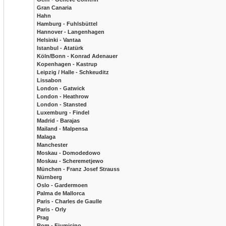
Gran Canaria
Hahn
Hamburg - Fuhlsbüttel
Hannover - Langenhagen
Helsinki - Vantaa
Istanbul - Atatürk
Köln/Bonn - Konrad Adenauer
Kopenhagen - Kastrup
Leipzig / Halle - Schkeuditz
Lissabon
London - Gatwick
London - Heathrow
London - Stansted
Luxemburg - Findel
Madrid - Barajas
Mailand - Malpensa
Malaga
Manchester
Moskau - Domodedowo
Moskau - Scheremetjewo
München - Franz Josef Strauss
Nürnberg
Oslo - Gardermoen
Palma de Mallorca
Paris - Charles de Gaulle
Paris - Orly
Prag
Rom - Fiumicino