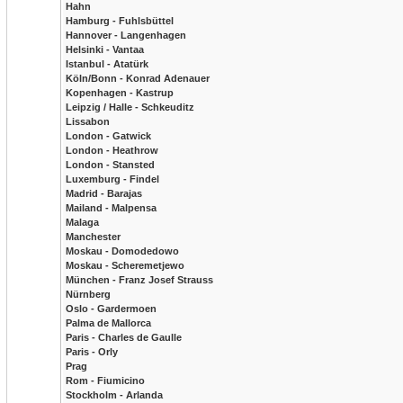
Hahn
Hamburg - Fuhlsbüttel
Hannover - Langenhagen
Helsinki - Vantaa
Istanbul - Atatürk
Köln/Bonn - Konrad Adenauer
Kopenhagen - Kastrup
Leipzig / Halle - Schkeuditz
Lissabon
London - Gatwick
London - Heathrow
London - Stansted
Luxemburg - Findel
Madrid - Barajas
Mailand - Malpensa
Malaga
Manchester
Moskau - Domodedowo
Moskau - Scheremetjewo
München - Franz Josef Strauss
Nürnberg
Oslo - Gardermoen
Palma de Mallorca
Paris - Charles de Gaulle
Paris - Orly
Prag
Rom - Fiumicino
Stockholm - Arlanda