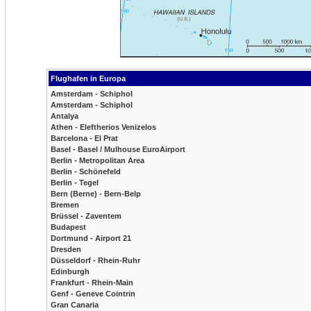
Flughafen in Europa
Amsterdam - Schiphol
Amsterdam - Schiphol
Antalya
Athen - Eleftherios Venizelos
Barcelona - El Prat
Basel - Basel / Mulhouse EuroAirport
Berlin - Metropolitan Area
Berlin - Schönefeld
Berlin - Tegel
Bern (Berne) - Bern-Belp
Bremen
Brüssel - Zaventem
Budapest
Dortmund - Airport 21
Dresden
Düsseldorf - Rhein-Ruhr
Edinburgh
Frankfurt - Rhein-Main
Genf - Geneve Cointrin
Gran Canaria