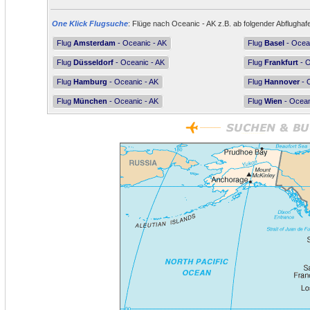
One Klick Flugsuche
: Flüge nach Oceanic - AK z.B. ab folgender Abflughaf
Flug
Amsterdam
- Oceanic - AK
Flug
Basel
- Ocean
Flug
Düsseldorf
- Oceanic - AK
Flug
Frankfurt
- O
Flug
Hamburg
- Oceanic - AK
Flug
Hannover
- 
Flug
München
- Oceanic - AK
Flug
Wien
- Ocean