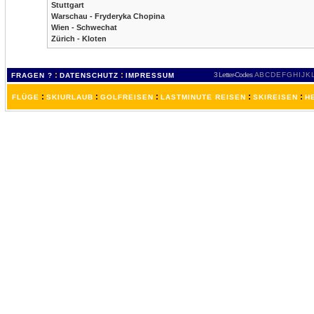
Stuttgart
Warschau - Fryderyka Chopina
Wien - Schwechat
Zürich - Kloten
:
:
3 Letter-Codes
A
B
C
D
E
F
G
H
I
J
K
FRAGEN ?
DATENSCHUTZ
IMPRESSUM
:
:
:
:
:
FLÜGE
SKIURLAUB
GOLFREISEN
LASTMINUTE REISEN
SKIREISEN
H