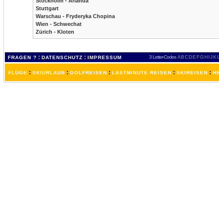
Stockholm - Arlanda
Stuttgart
Warschau - Fryderyka Chopina
Wien - Schwechat
Zürich - Kloten
:
:
3 Letter-Codes
A
B
C
D
E
F
G
H
I
J
K
FRAGEN ?
DATENSCHUTZ
IMPRESSUM
:
:
:
:
:
FLÜGE
SKIURLAUB
GOLFREISEN
LASTMINUTE REISEN
SKIREISEN
H