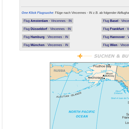
One Klick Flugsuche
: Flüge nach Vincennes - IN z.B. ab folgender Abflugha
Flug
Amsterdam
- Vincennes - IN
Flug
Basel
- Vince
Flug
Düsseldorf
- Vincennes - IN
Flug
Frankfurt
- V
Flug
Hamburg
- Vincennes - IN
Flug
Hannover
- 
Flug
München
- Vincennes - IN
Flug
Wien
- Vince