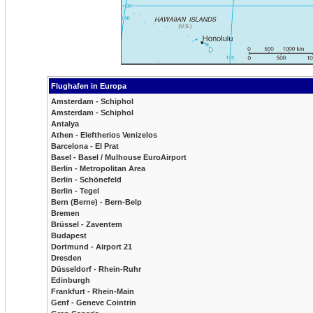
Flughafen in Europa
Amsterdam - Schiphol
Amsterdam - Schiphol
Antalya
Athen - Eleftherios Venizelos
Barcelona - El Prat
Basel - Basel / Mulhouse EuroAirport
Berlin - Metropolitan Area
Berlin - Schönefeld
Berlin - Tegel
Bern (Berne) - Bern-Belp
Bremen
Brüssel - Zaventem
Budapest
Dortmund - Airport 21
Dresden
Düsseldorf - Rhein-Ruhr
Edinburgh
Frankfurt - Rhein-Main
Genf - Geneve Cointrin