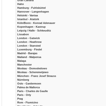
Gran Canaria
Hahn
Hamburg - Fuhlsbüttel
Hannover - Langenhagen
Helsinki - Vantaa
Istanbul - Atatürk
Köln/Bonn - Konrad Adenauer
Kopenhagen - Kastrup
Leipzig / Halle - Schkeuditz
Lissabon
London - Gatwick
London - Heathrow
London - Stansted
Luxemburg - Findel
Madrid - Barajas
Mailand - Malpensa
Malaga
Manchester
Moskau - Domodedowo
Moskau - Scheremetjewo
München - Franz Josef Strauss
Nürnberg
Oslo - Gardermoen
Palma de Mallorca
Paris - Charles de Gaulle
Paris - Orly
Prag
Rom - Fiumicino