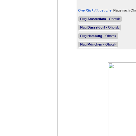
One Klick Flugsuche
: Flüge nach Oho
Flug
Amsterdam
- Ohotsk
Flug
Düsseldorf
- Ohotsk
Flug
Hamburg
- Ohotsk
Flug
München
- Ohotsk