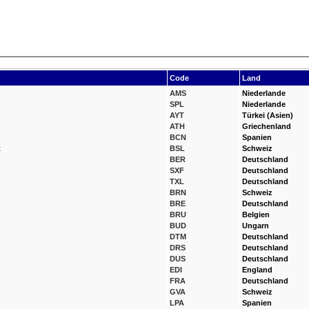
Code
Land
AMS
Niederlande
SPL
Niederlande
AYT
Türkei (Asien)
ATH
Griechenland
BCN
Spanien
t
BSL
Schweiz
BER
Deutschland
SXF
Deutschland
TXL
Deutschland
BRN
Schweiz
BRE
Deutschland
BRU
Belgien
BUD
Ungarn
DTM
Deutschland
DRS
Deutschland
DUS
Deutschland
EDI
England
FRA
Deutschland
GVA
Schweiz
LPA
Spanien