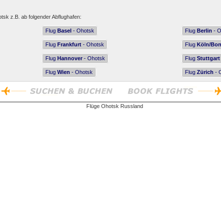
tsk z.B. ab folgender Abflughafen:
Flug
Basel
- Ohotsk
Flug
Berlin
- O
Flug
Frankfurt
- Ohotsk
Flug
Köln/Bo
Flug
Hannover
- Ohotsk
Flug
Stuttgart
Flug
Wien
- Ohotsk
Flug
Zürich
- 