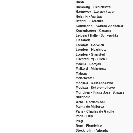
Hahn
Hamburg - Fuhlsbüttel
Hannover - Langenhagen
Helsinki - Vantaa
Istanbul - Atatürk
Köln/Bonn - Konrad Adenauer
Kopenhagen - Kastrup
Leipzig / Halle - Schkeuditz
Lissabon
London - Gatwick
London - Heathrow
London - Stansted
Luxemburg - Findel
Madrid - Barajas
Mailand - Malpensa
Malaga
Manchester
Moskau - Domodedowo
Moskau - Scheremetjewo
München - Franz Josef Strauss
Nürnberg
Oslo - Gardermoen
Palma de Mallorca
Paris - Charles de Gaulle
Paris - Orly
Prag
Rom - Fiumicino
Stockholm - Arlanda