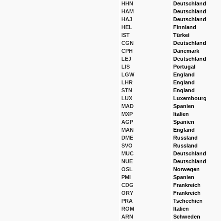
HHN
Deutschland
HAM
Deutschland
HAJ
Deutschland
HEL
Finnland
IST
Türkei
CGN
Deutschland
CPH
Dänemark
LEJ
Deutschland
LIS
Portugal
LGW
England
LHR
England
STN
England
LUX
Luxembourg
MAD
Spanien
MXP
Italien
AGP
Spanien
MAN
England
DME
Russland
SVO
Russland
MUC
Deutschland
NUE
Deutschland
OSL
Norwegen
PMI
Spanien
CDG
Frankreich
ORY
Frankreich
PRA
Tschechien
ROM
Italien
ARN
Schweden