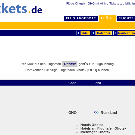
Flüge Ohotsk - OHO mit Airline Tickets .de billig 
FLÜGE
FLUG ANGEBOTE
FLIGHTS
Per Klick auf den Flughafen
Ohotsk
geht´s zur Flugbuchung.
Dort können Sie billige Flüge nach Ohotsk [OHO] buchen.
Code
Land
OHO
Russland
Hotels Ohotsk
Hotels am Flughafen Ohotsk
Mietwagen Ohotsk