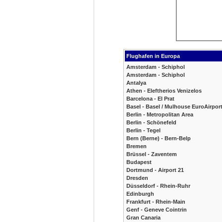
Flughafen in Europa
Amsterdam - Schiphol
Amsterdam - Schiphol
Antalya
Athen - Eleftherios Venizelos
Barcelona - El Prat
Basel - Basel / Mulhouse EuroAirpor
Berlin - Metropolitan Area
Berlin - Schönefeld
Berlin - Tegel
Bern (Berne) - Bern-Belp
Bremen
Brüssel - Zaventem
Budapest
Dortmund - Airport 21
Dresden
Düsseldorf - Rhein-Ruhr
Edinburgh
Frankfurt - Rhein-Main
Genf - Geneve Cointrin
Gran Canaria