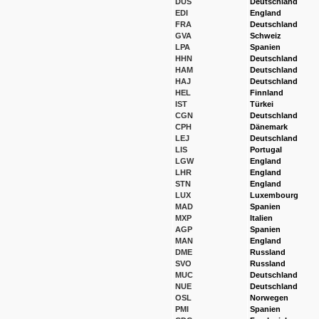
DUS
Deutschland
EDI
England
FRA
Deutschland
GVA
Schweiz
LPA
Spanien
HHN
Deutschland
HAM
Deutschland
HAJ
Deutschland
HEL
Finnland
IST
Türkei
CGN
Deutschland
CPH
Dänemark
LEJ
Deutschland
LIS
Portugal
LGW
England
LHR
England
STN
England
LUX
Luxembourg
MAD
Spanien
MXP
Italien
AGP
Spanien
MAN
England
DME
Russland
SVO
Russland
MUC
Deutschland
NUE
Deutschland
OSL
Norwegen
PMI
Spanien