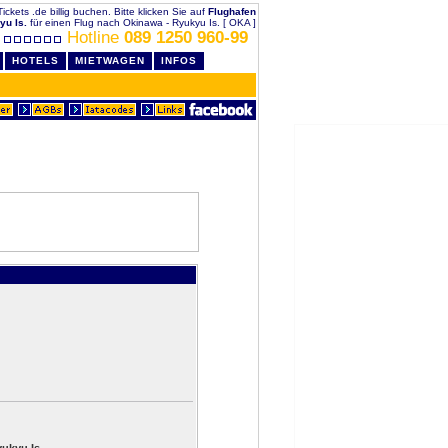
ickets .de billig buchen. Bitte klicken Sie auf
Flughafen
yu Is.
für einen Flug nach Okinawa - Ryukyu Is. [ OKA ]
Hotline
089 1250 960-99
HOTELS
MIETWAGEN
INFOS