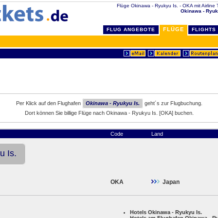
Flüge Okinawa - Ryukyu Is. - OKA mit Airline T
Okinawa - Ryuk
FLÜGE
FLUG ANGEBOTE
FLIGHTS
Per Klick auf den Flughafen
Okinawa - Ryukyu Is.
geht´s zur Flugbuchung.
Dort können Sie billige Flüge nach Okinawa - Ryukyu Is. [OKA] buchen.
Code
Land
 Is.
OKA
Japan
Hotels Okinawa - Ryukyu Is.