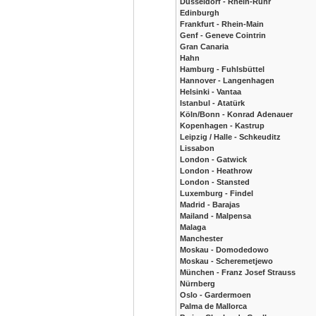
Düsseldorf - Rhein-Ruhr
Edinburgh
Frankfurt - Rhein-Main
Genf - Geneve Cointrin
Gran Canaria
Hahn
Hamburg - Fuhlsbüttel
Hannover - Langenhagen
Helsinki - Vantaa
Istanbul - Atatürk
Köln/Bonn - Konrad Adenauer
Kopenhagen - Kastrup
Leipzig / Halle - Schkeuditz
Lissabon
London - Gatwick
London - Heathrow
London - Stansted
Luxemburg - Findel
Madrid - Barajas
Mailand - Malpensa
Malaga
Manchester
Moskau - Domodedowo
Moskau - Scheremetjewo
München - Franz Josef Strauss
Nürnberg
Oslo - Gardermoen
Palma de Mallorca