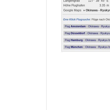
Längengrad
127°
38'
45"
E
Höhe Flughafen
3.35
m
Google Maps
»
Okinawa - Ryukyu
One Klick Flugsuche
: Flüge nach Oki
Flug
Amsterdam
- Okinawa - Ryukyu
Flug
Düsseldorf
- Okinawa - Ryukyu 
Flug
Hamburg
- Okinawa - Ryukyu Is
Flug
München
- Okinawa - Ryukyu Is