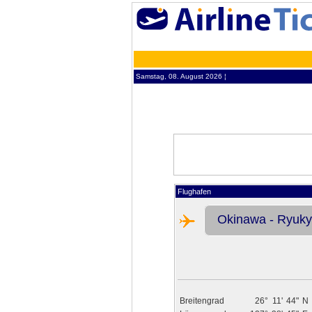
Samstag, 08. August 2026 ¦
Flughafen
Okinawa - Ryukyu
Breitengrad
26°
11'
44"
N