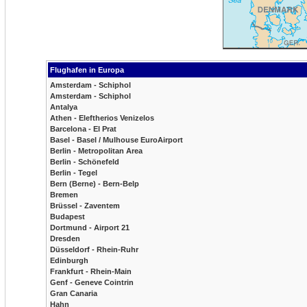
Flughafen in Europa
Amsterdam - Schiphol
Amsterdam - Schiphol
Antalya
Athen - Eleftherios Venizelos
Barcelona - El Prat
Basel - Basel / Mulhouse EuroAirport
Berlin - Metropolitan Area
Berlin - Schönefeld
Berlin - Tegel
Bern (Berne) - Bern-Belp
Bremen
Brüssel - Zaventem
Budapest
Dortmund - Airport 21
Dresden
Düsseldorf - Rhein-Ruhr
Edinburgh
Frankfurt - Rhein-Main
Genf - Geneve Cointrin
Gran Canaria
Hahn