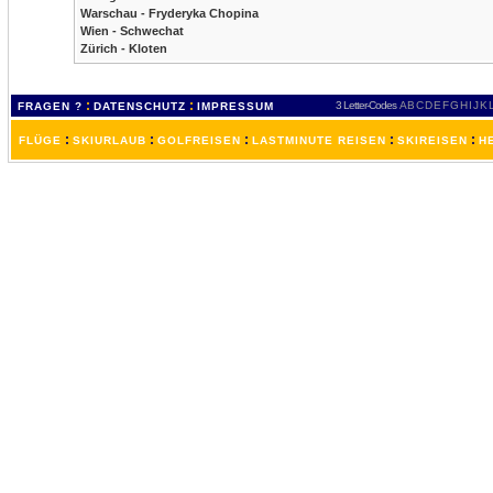
Warschau - Fryderyka Chopina
Wien - Schwechat
Zürich - Kloten
:
:
3 Letter-Codes
A
B
C
D
E
F
G
H
I
J
K
FRAGEN ?
DATENSCHUTZ
IMPRESSUM
:
:
:
:
:
FLÜGE
SKIURLAUB
GOLFREISEN
LASTMINUTE REISEN
SKIREISEN
H