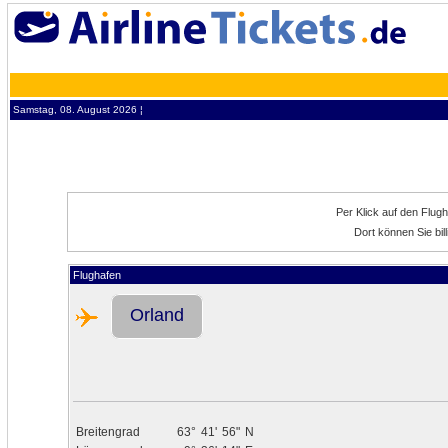
Samstag, 08. August 2026 ¦
Per Klick auf den Flug
Dort können Sie bil
Flughafen
Orland
Breitengrad
63°
41'
56"
N