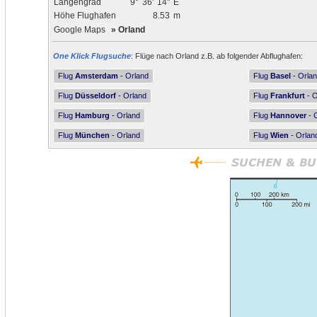
Längengrad
9°
36'
14"
E
Höhe Flughafen
8.53
m
Google Maps
»
Orland
One Klick Flugsuche
: Flüge nach Orland z.B. ab folgender Abflughafen:
Flug
Amsterdam
- Orland
Flug
Basel
- Orla
Flug
Düsseldorf
- Orland
Flug
Frankfurt
- O
Flug
Hamburg
- Orland
Flug
Hannover
- 
Flug
München
- Orland
Flug
Wien
- Orlan