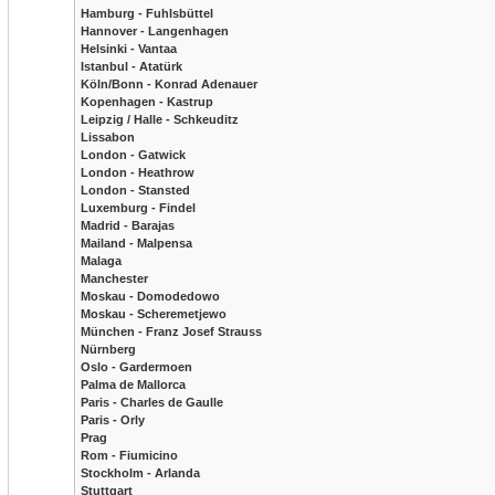
Hamburg - Fuhlsbüttel
Hannover - Langenhagen
Helsinki - Vantaa
Istanbul - Atatürk
Köln/Bonn - Konrad Adenauer
Kopenhagen - Kastrup
Leipzig / Halle - Schkeuditz
Lissabon
London - Gatwick
London - Heathrow
London - Stansted
Luxemburg - Findel
Madrid - Barajas
Mailand - Malpensa
Malaga
Manchester
Moskau - Domodedowo
Moskau - Scheremetjewo
München - Franz Josef Strauss
Nürnberg
Oslo - Gardermoen
Palma de Mallorca
Paris - Charles de Gaulle
Paris - Orly
Prag
Rom - Fiumicino
Stockholm - Arlanda
Stuttgart