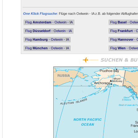
One Klick Flugsuche
: Flüge nach Oelwein - IA z.B. ab folgender Abflughafe
Flug
Amsterdam
- Oelwein - IA
Flug
Basel
- Oelwe
Flug
Düsseldorf
- Oelwein - IA
Flug
Frankfurt
- O
Flug
Hamburg
- Oelwein - IA
Flug
Hannover
- O
Flug
München
- Oelwein - IA
Flug
Wien
- Oelwei