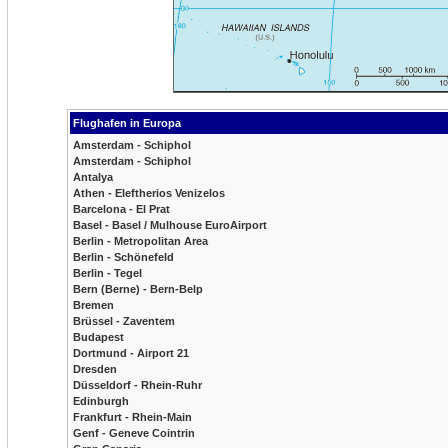
Flughafen in Europa
Amsterdam - Schiphol
Amsterdam - Schiphol
Antalya
Athen - Eleftherios Venizelos
Barcelona - El Prat
Basel - Basel / Mulhouse EuroAirport
Berlin - Metropolitan Area
Berlin - Schönefeld
Berlin - Tegel
Bern (Berne) - Bern-Belp
Bremen
Brüssel - Zaventem
Budapest
Dortmund - Airport 21
Dresden
Düsseldorf - Rhein-Ruhr
Edinburgh
Frankfurt - Rhein-Main
Genf - Geneve Cointrin