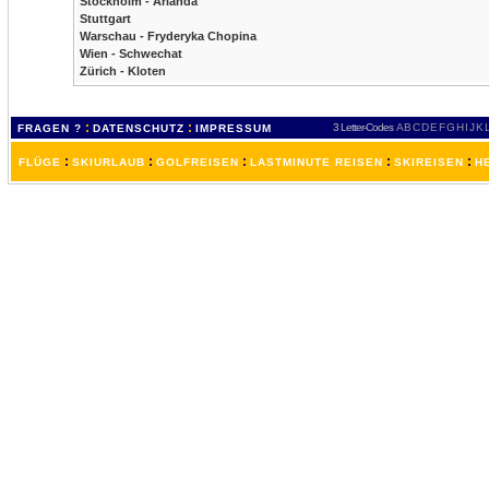
Stockholm - Arlanda
Stuttgart
Warschau - Fryderyka Chopina
Wien - Schwechat
Zürich - Kloten
:
:
3 Letter-Codes
A
B
C
D
E
F
G
H
I
J
K
FRAGEN ?
DATENSCHUTZ
IMPRESSUM
:
:
:
:
:
FLÜGE
SKIURLAUB
GOLFREISEN
LASTMINUTE REISEN
SKIREISEN
H