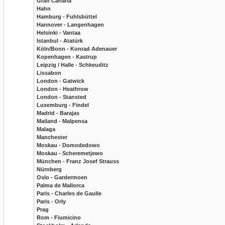
Gran Canaria
Hahn
Hamburg - Fuhlsbüttel
Hannover - Langenhagen
Helsinki - Vantaa
Istanbul - Atatürk
Köln/Bonn - Konrad Adenauer
Kopenhagen - Kastrup
Leipzig / Halle - Schkeuditz
Lissabon
London - Gatwick
London - Heathrow
London - Stansted
Luxemburg - Findel
Madrid - Barajas
Mailand - Malpensa
Malaga
Manchester
Moskau - Domodedowo
Moskau - Scheremetjewo
München - Franz Josef Strauss
Nürnberg
Oslo - Gardermoen
Palma de Mallorca
Paris - Charles de Gaulle
Paris - Orly
Prag
Rom - Fiumicino