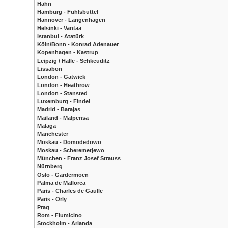
Hahn
Hamburg - Fuhlsbüttel
Hannover - Langenhagen
Helsinki - Vantaa
Istanbul - Atatürk
Köln/Bonn - Konrad Adenauer
Kopenhagen - Kastrup
Leipzig / Halle - Schkeuditz
Lissabon
London - Gatwick
London - Heathrow
London - Stansted
Luxemburg - Findel
Madrid - Barajas
Mailand - Malpensa
Malaga
Manchester
Moskau - Domodedowo
Moskau - Scheremetjewo
München - Franz Josef Strauss
Nürnberg
Oslo - Gardermoen
Palma de Mallorca
Paris - Charles de Gaulle
Paris - Orly
Prag
Rom - Fiumicino
Stockholm - Arlanda