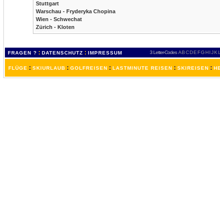
Stuttgart
Warschau - Fryderyka Chopina
Wien - Schwechat
Zürich - Kloten
:
:
3 Letter-Codes
A
B
C
D
E
F
G
H
I
J
K
FRAGEN ?
DATENSCHUTZ
IMPRESSUM
:
:
:
:
:
FLÜGE
SKIURLAUB
GOLFREISEN
LASTMINUTE REISEN
SKIREISEN
H