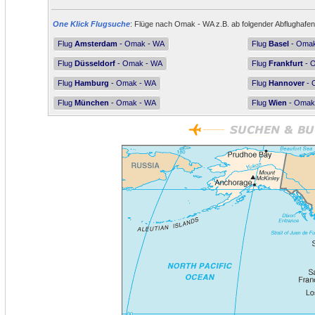
One Klick Flugsuche
: Flüge nach Omak - WA z.B. ab folgender Abflughafen
Flug
Amsterdam
- Omak - WA
Flug
Basel
- Omak
Flug
Düsseldorf
- Omak - WA
Flug
Frankfurt
- 
Flug
Hamburg
- Omak - WA
Flug
Hannover
- 
Flug
München
- Omak - WA
Flug
Wien
- Omak