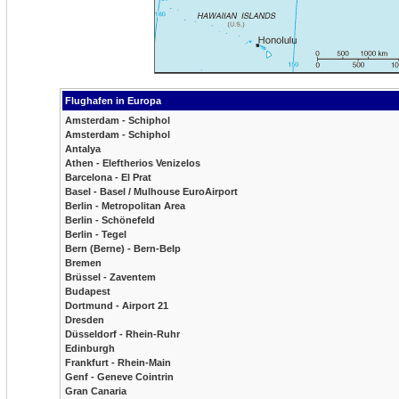
Flughafen in Europa
Amsterdam - Schiphol
Amsterdam - Schiphol
Antalya
Athen - Eleftherios Venizelos
Barcelona - El Prat
Basel - Basel / Mulhouse EuroAirport
Berlin - Metropolitan Area
Berlin - Schönefeld
Berlin - Tegel
Bern (Berne) - Bern-Belp
Bremen
Brüssel - Zaventem
Budapest
Dortmund - Airport 21
Dresden
Düsseldorf - Rhein-Ruhr
Edinburgh
Frankfurt - Rhein-Main
Genf - Geneve Cointrin
Gran Canaria