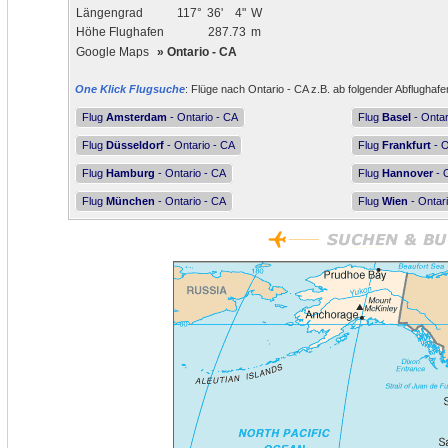
Längengrad
117°
36'
4"
W
Höhe Flughafen
287.73
m
Google Maps
»
Ontario - CA
One Klick Flugsuche
: Flüge nach Ontario - CA z.B. ab folgender Abflughafe
Flug
Amsterdam
- Ontario - CA
Flug
Basel
- Ontar
Flug
Düsseldorf
- Ontario - CA
Flug
Frankfurt
- O
Flug
Hamburg
- Ontario - CA
Flug
Hannover
- 
Flug
München
- Ontario - CA
Flug
Wien
- Ontar