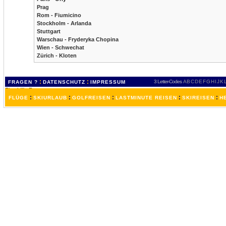
Prag
Rom - Fiumicino
Stockholm - Arlanda
Stuttgart
Warschau - Fryderyka Chopina
Wien - Schwechat
Zürich - Kloten
:
:
3 Letter-Codes
A
B
C
D
E
F
G
H
I
J
K
FRAGEN ?
DATENSCHUTZ
IMPRESSUM
:
:
:
:
:
FLÜGE
SKIURLAUB
GOLFREISEN
LASTMINUTE REISEN
SKIREISEN
H