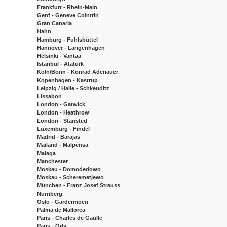
Frankfurt - Rhein-Main
Genf - Geneve Cointrin
Gran Canaria
Hahn
Hamburg - Fuhlsbüttel
Hannover - Langenhagen
Helsinki - Vantaa
Istanbul - Atatürk
Köln/Bonn - Konrad Adenauer
Kopenhagen - Kastrup
Leipzig / Halle - Schkeuditz
Lissabon
London - Gatwick
London - Heathrow
London - Stansted
Luxemburg - Findel
Madrid - Barajas
Mailand - Malpensa
Malaga
Manchester
Moskau - Domodedowo
Moskau - Scheremetjewo
München - Franz Josef Strauss
Nürnberg
Oslo - Gardermoen
Palma de Mallorca
Paris - Charles de Gaulle
Paris - Orly