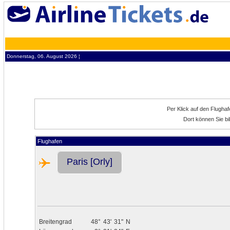
Donnerstag, 06. August 2026 ¦
Per Klick auf den Flugha
Dort können Sie bi
Flughafen
Paris [Orly]
Breitengrad
48°
43'
31"
N