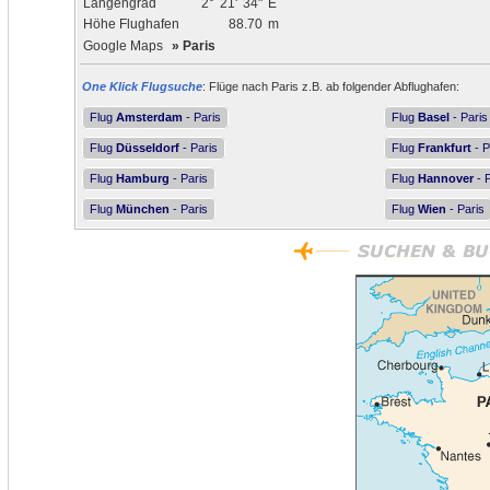
Längengrad
2°
21'
34"
E
Höhe Flughafen
88.70
m
Google Maps
»
Paris
One Klick Flugsuche
: Flüge nach Paris z.B. ab folgender Abflughafen:
Flug
Amsterdam
- Paris
Flug
Basel
- Paris
Flug
Düsseldorf
- Paris
Flug
Frankfurt
- P
Flug
Hamburg
- Paris
Flug
Hannover
- P
Flug
München
- Paris
Flug
Wien
- Paris