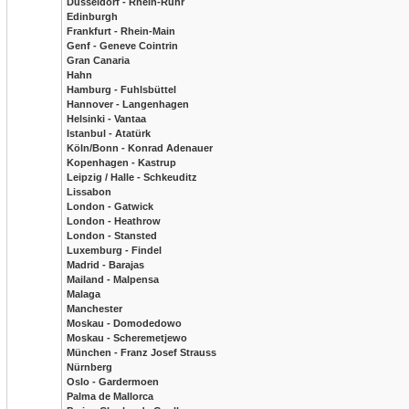
Düsseldorf - Rhein-Ruhr
Edinburgh
Frankfurt - Rhein-Main
Genf - Geneve Cointrin
Gran Canaria
Hahn
Hamburg - Fuhlsbüttel
Hannover - Langenhagen
Helsinki - Vantaa
Istanbul - Atatürk
Köln/Bonn - Konrad Adenauer
Kopenhagen - Kastrup
Leipzig / Halle - Schkeuditz
Lissabon
London - Gatwick
London - Heathrow
London - Stansted
Luxemburg - Findel
Madrid - Barajas
Mailand - Malpensa
Malaga
Manchester
Moskau - Domodedowo
Moskau - Scheremetjewo
München - Franz Josef Strauss
Nürnberg
Oslo - Gardermoen
Palma de Mallorca