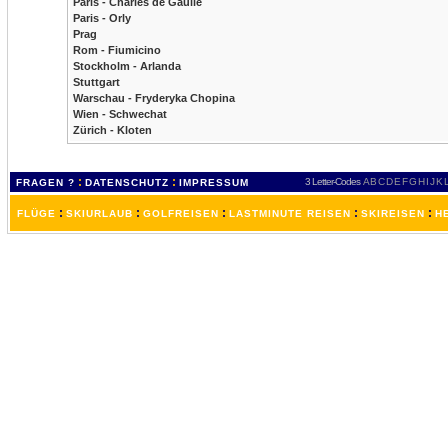
Paris - Charles de Gaulle
Paris - Orly
Prag
Rom - Fiumicino
Stockholm - Arlanda
Stuttgart
Warschau - Fryderyka Chopina
Wien - Schwechat
Zürich - Kloten
:
:
3 Letter-Codes
A
B
C
D
E
F
G
H
I
J
K
FRAGEN ?
DATENSCHUTZ
IMPRESSUM
:
:
:
:
:
FLÜGE
SKIURLAUB
GOLFREISEN
LASTMINUTE REISEN
SKIREISEN
H