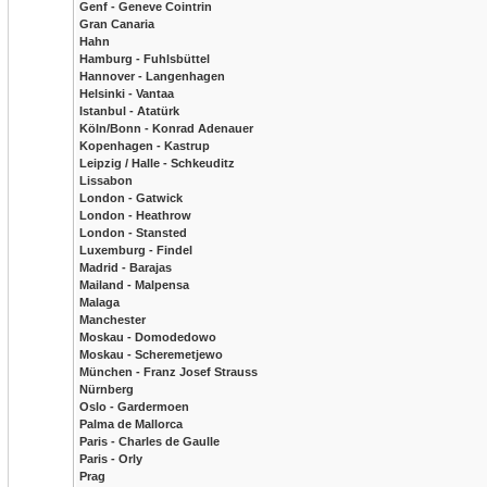
Genf - Geneve Cointrin
Gran Canaria
Hahn
Hamburg - Fuhlsbüttel
Hannover - Langenhagen
Helsinki - Vantaa
Istanbul - Atatürk
Köln/Bonn - Konrad Adenauer
Kopenhagen - Kastrup
Leipzig / Halle - Schkeuditz
Lissabon
London - Gatwick
London - Heathrow
London - Stansted
Luxemburg - Findel
Madrid - Barajas
Mailand - Malpensa
Malaga
Manchester
Moskau - Domodedowo
Moskau - Scheremetjewo
München - Franz Josef Strauss
Nürnberg
Oslo - Gardermoen
Palma de Mallorca
Paris - Charles de Gaulle
Paris - Orly
Prag