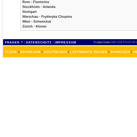
Rom - Fiumicino
Stockholm - Arlanda
Stuttgart
Warschau - Fryderyka Chopina
Wien - Schwechat
Zürich - Kloten
:
:
3 Letter-Codes
A
B
C
D
E
F
G
H
I
J
K
FRAGEN ?
DATENSCHUTZ
IMPRESSUM
:
:
:
:
:
FLÜGE
SKIURLAUB
GOLFREISEN
LASTMINUTE REISEN
SKIREISEN
H