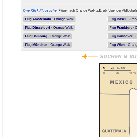
One Klick Flugsuche
: Flüge nach Orange Walk z.B. ab folgender Abflughaf
Flug
Amsterdam
- Orange Walk
Flug
Basel
- Oran
Flug
Düsseldorf
- Orange Walk
Flug
Frankfurt
- 
Flug
Hamburg
- Orange Walk
Flug
Hannover
- 
Flug
München
- Orange Walk
Flug
Wien
- Orang