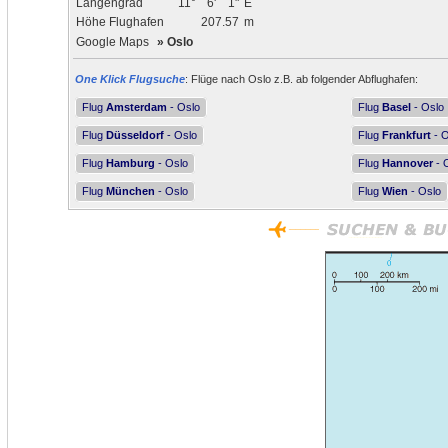
Längengrad
11°
6'
1"
E
Höhe Flughafen
207.57
m
Google Maps
»
Oslo
One Klick Flugsuche
: Flüge nach Oslo z.B. ab folgender Abflughafen:
Flug
Amsterdam
- Oslo
Flug
Basel
- Oslo
Flug
Düsseldorf
- Oslo
Flug
Frankfurt
- O
Flug
Hamburg
- Oslo
Flug
Hannover
- 
Flug
München
- Oslo
Flug
Wien
- Oslo