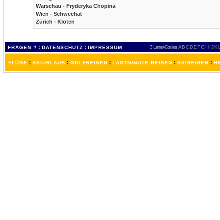
Warschau - Fryderyka Chopina
Wien - Schwechat
Zürich - Kloten
:
:
3 Letter-Codes
A
B
C
D
E
F
G
H
I
J
K
FRAGEN ?
DATENSCHUTZ
IMPRESSUM
:
:
:
:
:
FLÜGE
SKIURLAUB
GOLFREISEN
LASTMINUTE REISEN
SKIREISEN
H