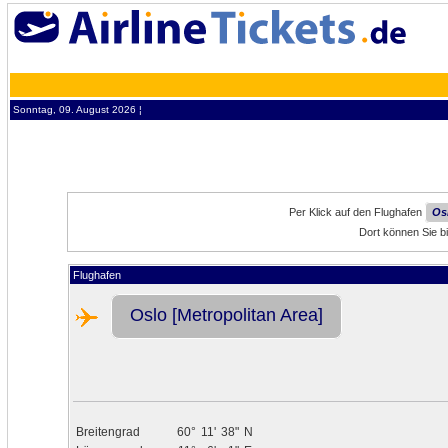
Sonntag, 09. August 2026 ¦
Per Klick auf den Flughafen
Os
Dort können Sie bi
Flughafen
Oslo [Metropolitan Area]
Breitengrad
60°
11'
38"
N