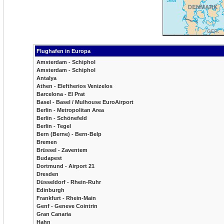
Flughafen in Europa
Amsterdam - Schiphol
Amsterdam - Schiphol
Antalya
Athen - Eleftherios Venizelos
Barcelona - El Prat
Basel - Basel / Mulhouse EuroAirport
Berlin - Metropolitan Area
Berlin - Schönefeld
Berlin - Tegel
Bern (Berne) - Bern-Belp
Bremen
Brüssel - Zaventem
Budapest
Dortmund - Airport 21
Dresden
Düsseldorf - Rhein-Ruhr
Edinburgh
Frankfurt - Rhein-Main
Genf - Geneve Cointrin
Gran Canaria
Hahn