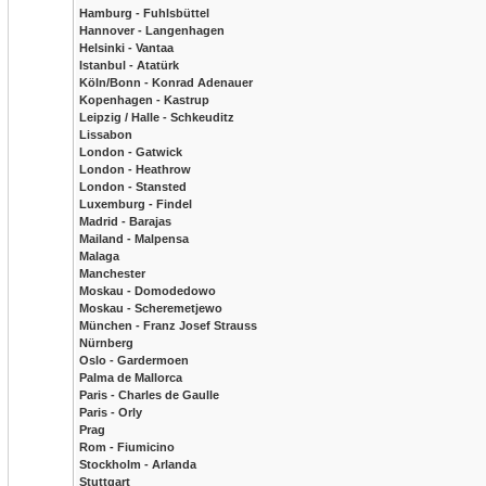
Hamburg - Fuhlsbüttel
Hannover - Langenhagen
Helsinki - Vantaa
Istanbul - Atatürk
Köln/Bonn - Konrad Adenauer
Kopenhagen - Kastrup
Leipzig / Halle - Schkeuditz
Lissabon
London - Gatwick
London - Heathrow
London - Stansted
Luxemburg - Findel
Madrid - Barajas
Mailand - Malpensa
Malaga
Manchester
Moskau - Domodedowo
Moskau - Scheremetjewo
München - Franz Josef Strauss
Nürnberg
Oslo - Gardermoen
Palma de Mallorca
Paris - Charles de Gaulle
Paris - Orly
Prag
Rom - Fiumicino
Stockholm - Arlanda
Stuttgart