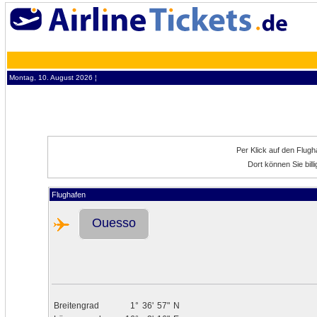
Montag, 10. August 2026 ¦
Per Klick auf den Flug
Dort können Sie bil
Flughafen
Ouesso
Breitengrad
1°
36'
57"
N