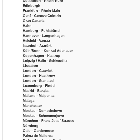
Düsseldorf - Rhein-Ruhr
Edinburgh
Frankfurt - Rhein-Main
Genf - Geneve Cointrin
Gran Canaria
Hahn
Hamburg - Fuhlsbüttel
Hannover - Langenhagen
Helsinki - Vantaa
Istanbul - Atatürk
Köln/Bonn - Konrad Adenauer
Kopenhagen - Kastrup
Leipzig / Halle - Schkeuditz
Lissabon
London - Gatwick
London - Heathrow
London - Stansted
Luxemburg - Findel
Madrid - Barajas
Mailand - Malpensa
Malaga
Manchester
Moskau - Domodedowo
Moskau - Scheremetjewo
München - Franz Josef Strauss
Nürnberg
Oslo - Gardermoen
Palma de Mallorca