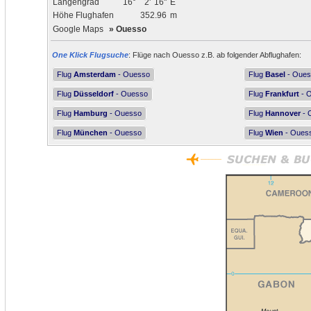
Längengrad
16°
2'
16"
E
Höhe Flughafen
352.96
m
Google Maps
»
Ouesso
One Klick Flugsuche
: Flüge nach Ouesso z.B. ab folgender Abflughafen:
Flug
Amsterdam
- Ouesso
Flug
Basel
- Oues
Flug
Düsseldorf
- Ouesso
Flug
Frankfurt
- 
Flug
Hamburg
- Ouesso
Flug
Hannover
- 
Flug
München
- Ouesso
Flug
Wien
- Oues