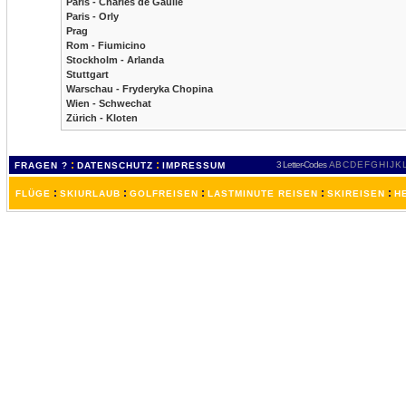
Paris - Charles de Gaulle
Paris - Orly
Prag
Rom - Fiumicino
Stockholm - Arlanda
Stuttgart
Warschau - Fryderyka Chopina
Wien - Schwechat
Zürich - Kloten
:
:
3 Letter-Codes
A
B
C
D
E
F
G
H
I
J
K
FRAGEN ?
DATENSCHUTZ
IMPRESSUM
:
:
:
:
:
FLÜGE
SKIURLAUB
GOLFREISEN
LASTMINUTE REISEN
SKIREISEN
H