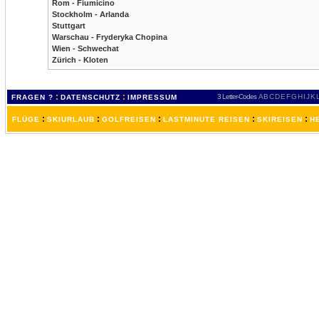
Rom - Fiumicino
Stockholm - Arlanda
Stuttgart
Warschau - Fryderyka Chopina
Wien - Schwechat
Zürich - Kloten
:
:
3 Letter-Codes
A
B
C
D
E
F
G
H
I
J
K
FRAGEN ?
DATENSCHUTZ
IMPRESSUM
:
:
:
:
:
FLÜGE
SKIURLAUB
GOLFREISEN
LASTMINUTE REISEN
SKIREISEN
H