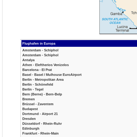
Flughafen in Europa
Amsterdam - Schiphol
Amsterdam - Schiphol
Antalya
Athen - Eleftherios Venizelos
Barcelona - El Prat
Basel - Basel / Mulhouse EuroAirport
Berlin - Metropolitan Area
Berlin - Schönefeld
Berlin - Tegel
Bern (Berne) - Bern-Belp
Bremen
Brüssel - Zaventem
Budapest
Dortmund - Airport 21
Dresden
Düsseldorf - Rhein-Ruhr
Edinburgh
Frankfurt - Rhein-Main