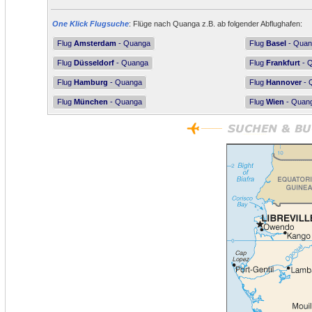
One Klick Flugsuche
: Flüge nach Quanga z.B. ab folgender Abflughafen:
Flug
Amsterdam
- Quanga
Flug
Basel
- Quan
Flug
Düsseldorf
- Quanga
Flug
Frankfurt
- 
Flug
Hamburg
- Quanga
Flug
Hannover
- 
Flug
München
- Quanga
Flug
Wien
- Quan