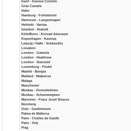
Genf - Geneve Cointrin
Gran Canaria
Hahn
Hamburg - Fuhlsbüttel
Hannover - Langenhagen
Helsinki - Vantaa
Istanbul - Atatürk
Köln/Bonn - Konrad Adenauer
Kopenhagen - Kastrup
Leipzig / Halle - Schkeuditz
Lissabon
London - Gatwick
London - Heathrow
London - Stansted
Luxemburg - Findel
Madrid - Barajas
Mailand - Malpensa
Malaga
Manchester
Moskau - Domodedowo
Moskau - Scheremetjewo
München - Franz Josef Strauss
Nürnberg
Oslo - Gardermoen
Palma de Mallorca
Paris - Charles de Gaulle
Paris - Orly
Prag