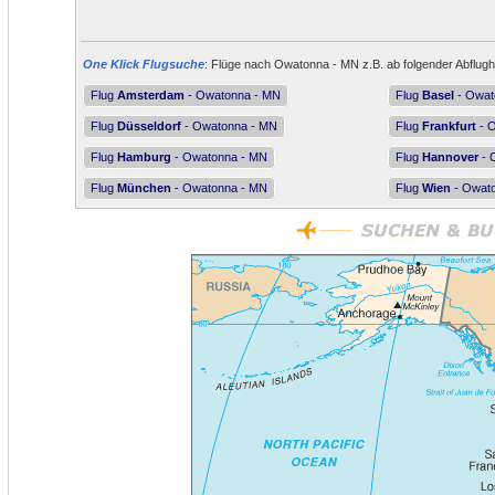
One Klick Flugsuche
: Flüge nach Owatonna - MN z.B. ab folgender Abflugh
Flug
Amsterdam
- Owatonna - MN
Flug
Basel
- Owat
Flug
Düsseldorf
- Owatonna - MN
Flug
Frankfurt
- 
Flug
Hamburg
- Owatonna - MN
Flug
Hannover
- 
Flug
München
- Owatonna - MN
Flug
Wien
- Owat