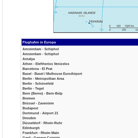
Flughafen in Europa
Amsterdam - Schiphol
Amsterdam - Schiphol
Antalya
Athen - Eleftherios Venizelos
Barcelona - El Prat
Basel - Basel / Mulhouse EuroAirport
Berlin - Metropolitan Area
Berlin - Schönefeld
Berlin - Tegel
Bern (Berne) - Bern-Belp
Bremen
Brüssel - Zaventem
Budapest
Dortmund - Airport 21
Dresden
Düsseldorf - Rhein-Ruhr
Edinburgh
Frankfurt - Rhein-Main
Genf - Geneve Cointrin