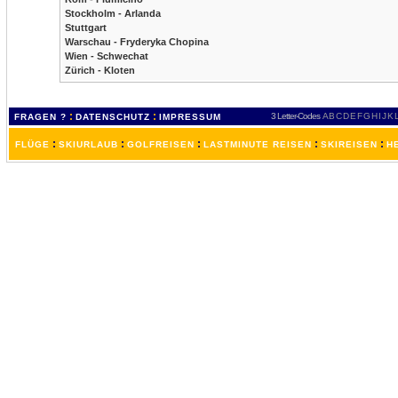
Stockholm - Arlanda
Stuttgart
Warschau - Fryderyka Chopina
Wien - Schwechat
Zürich - Kloten
:
:
3 Letter-Codes
A
B
C
D
E
F
G
H
I
J
K
FRAGEN ?
DATENSCHUTZ
IMPRESSUM
:
:
:
:
:
FLÜGE
SKIURLAUB
GOLFREISEN
LASTMINUTE REISEN
SKIREISEN
H