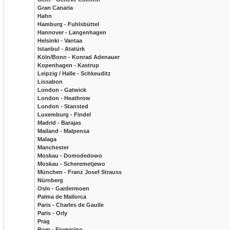
Gran Canaria
Hahn
Hamburg - Fuhlsbüttel
Hannover - Langenhagen
Helsinki - Vantaa
Istanbul - Atatürk
Köln/Bonn - Konrad Adenauer
Kopenhagen - Kastrup
Leipzig / Halle - Schkeuditz
Lissabon
London - Gatwick
London - Heathrow
London - Stansted
Luxemburg - Findel
Madrid - Barajas
Mailand - Malpensa
Malaga
Manchester
Moskau - Domodedowo
Moskau - Scheremetjewo
München - Franz Josef Strauss
Nürnberg
Oslo - Gardermoen
Palma de Mallorca
Paris - Charles de Gaulle
Paris - Orly
Prag
Rom - Fiumicino