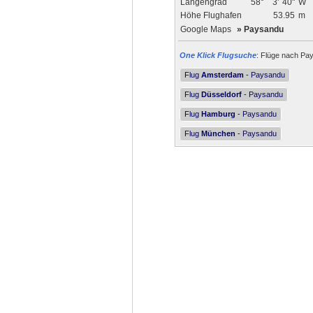
Längengrad
58°
3'
40"
W
Höhe Flughafen
53.95
m
Google Maps
»
Paysandu
One Klick Flugsuche
: Flüge nach Pay
Flug
Amsterdam
- Paysandu
Flug
Düsseldorf
- Paysandu
Flug
Hamburg
- Paysandu
Flug
München
- Paysandu