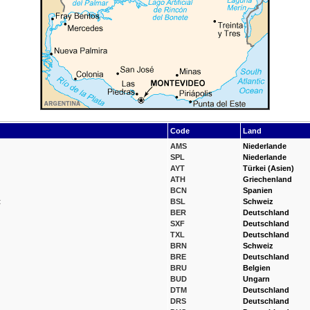
Code
Land
AMS
Niederlande
SPL
Niederlande
AYT
Türkei (Asien)
ATH
Griechenland
BCN
Spanien
t
BSL
Schweiz
BER
Deutschland
SXF
Deutschland
TXL
Deutschland
BRN
Schweiz
BRE
Deutschland
BRU
Belgien
BUD
Ungarn
DTM
Deutschland
DRS
Deutschland