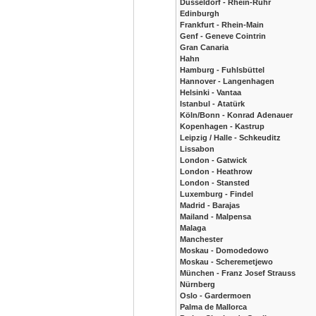
Düsseldorf - Rhein-Ruhr
Edinburgh
Frankfurt - Rhein-Main
Genf - Geneve Cointrin
Gran Canaria
Hahn
Hamburg - Fuhlsbüttel
Hannover - Langenhagen
Helsinki - Vantaa
Istanbul - Atatürk
Köln/Bonn - Konrad Adenauer
Kopenhagen - Kastrup
Leipzig / Halle - Schkeuditz
Lissabon
London - Gatwick
London - Heathrow
London - Stansted
Luxemburg - Findel
Madrid - Barajas
Mailand - Malpensa
Malaga
Manchester
Moskau - Domodedowo
Moskau - Scheremetjewo
München - Franz Josef Strauss
Nürnberg
Oslo - Gardermoen
Palma de Mallorca