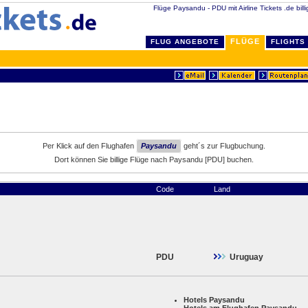
Flüge Paysandu - PDU mit Airline Tickets .de bill
FLÜGE
FLUG ANGEBOTE
FLIGHTS
Per Klick auf den Flughafen
Paysandu
geht´s zur Flugbuchung.
Dort können Sie billige Flüge nach Paysandu [PDU] buchen.
Code
Land
PDU
Uruguay
Hotels Paysandu