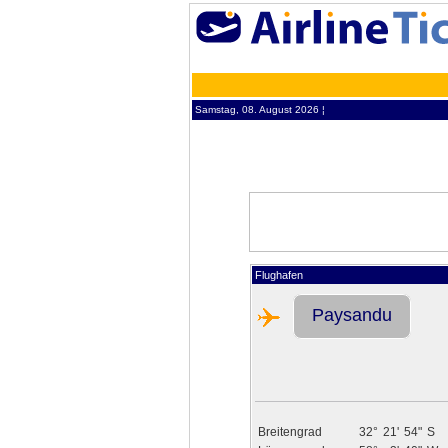
Samstag, 08. August 2026 ¦
Flughafen
Paysandu
Breitengrad
32°
21'
54"
S