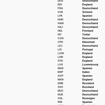
DUS
Deutschland
EDI
England
FRA
Deutschland
GVA
Schweiz
LPA
Spanien
HHN
Deutschland
HAM
Deutschland
HAJ
Deutschland
HEL
Finnland
IST
Türkei
CGN
Deutschland
CPH
Dänemark
LEJ
Deutschland
LIS
Portugal
LGW
England
LHR
England
STN
England
LUX
Luxembourg
MAD
Spanien
MXP
Italien
AGP
Spanien
MAN
England
DME
Russland
SVO
Russland
MUC
Deutschland
NUE
Deutschland
OSL
Norwegen
PMI
Spanien