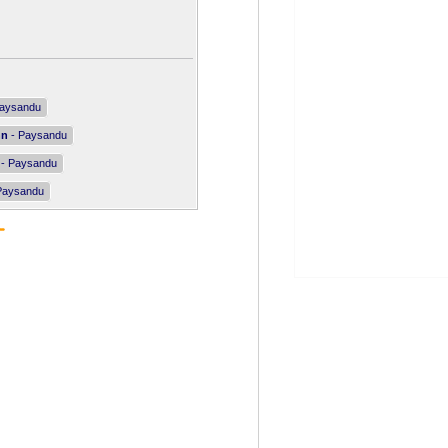
aysandu
nn
- Paysandu
- Paysandu
Paysandu