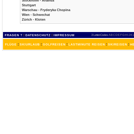
Stockholm - Arlanda
Stuttgart
Warschau - Fryderyka Chopina
Wien - Schwechat
Zürich - Kloten
:
:
3 Letter-Codes
A
B
C
D
E
F
G
H
I
J
K
FRAGEN ?
DATENSCHUTZ
IMPRESSUM
:
:
:
:
:
FLÜGE
SKIURLAUB
GOLFREISEN
LASTMINUTE REISEN
SKIREISEN
H