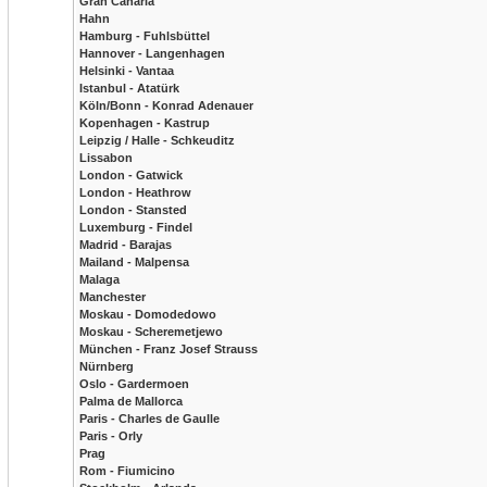
Gran Canaria
Hahn
Hamburg - Fuhlsbüttel
Hannover - Langenhagen
Helsinki - Vantaa
Istanbul - Atatürk
Köln/Bonn - Konrad Adenauer
Kopenhagen - Kastrup
Leipzig / Halle - Schkeuditz
Lissabon
London - Gatwick
London - Heathrow
London - Stansted
Luxemburg - Findel
Madrid - Barajas
Mailand - Malpensa
Malaga
Manchester
Moskau - Domodedowo
Moskau - Scheremetjewo
München - Franz Josef Strauss
Nürnberg
Oslo - Gardermoen
Palma de Mallorca
Paris - Charles de Gaulle
Paris - Orly
Prag
Rom - Fiumicino