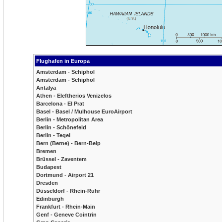
Flughafen in Europa
Amsterdam - Schiphol
Amsterdam - Schiphol
Antalya
Athen - Eleftherios Venizelos
Barcelona - El Prat
Basel - Basel / Mulhouse EuroAirport
Berlin - Metropolitan Area
Berlin - Schönefeld
Berlin - Tegel
Bern (Berne) - Bern-Belp
Bremen
Brüssel - Zaventem
Budapest
Dortmund - Airport 21
Dresden
Düsseldorf - Rhein-Ruhr
Edinburgh
Frankfurt - Rhein-Main
Genf - Geneve Cointrin