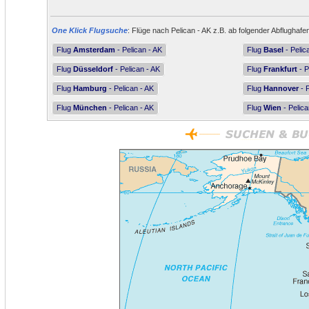
One Klick Flugsuche
: Flüge nach Pelican - AK z.B. ab folgender Abflughafe
Flug
Amsterdam
- Pelican - AK
Flug
Basel
- Pelic
Flug
Düsseldorf
- Pelican - AK
Flug
Frankfurt
- P
Flug
Hamburg
- Pelican - AK
Flug
Hannover
- P
Flug
München
- Pelican - AK
Flug
Wien
- Pelica