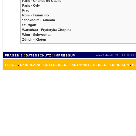
Paris - Charles de Gaulle
Paris - Orly
Prag
Rom - Fiumicino
Stockholm - Arlanda
Stuttgart
Warschau - Fryderyka Chopina
Wien - Schwechat
Zürich - Kloten
:
:
3 Letter-Codes
A
B
C
D
E
F
G
H
I
J
K
FRAGEN ?
DATENSCHUTZ
IMPRESSUM
:
:
:
:
:
FLÜGE
SKIURLAUB
GOLFREISEN
LASTMINUTE REISEN
SKIREISEN
H