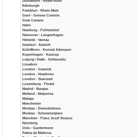
Düsseldorf - Rhein-Ruhr
Edinburgh
Frankfurt - Rhein-Main
Genf - Geneve Cointrin
Gran Canaria
Hahn
Hamburg - Fuhlsbüttel
Hannover - Langenhagen
Helsinki - Vantaa
Istanbul - Atatürk
Köln/Bonn - Konrad Adenauer
Kopenhagen - Kastrup
Leipzig / Halle - Schkeuditz
Lissabon
London - Gatwick
London - Heathrow
London - Stansted
Luxemburg - Findel
Madrid - Barajas
Mailand - Malpensa
Malaga
Manchester
Moskau - Domodedowo
Moskau - Scheremetjewo
München - Franz Josef Strauss
Nürnberg
Oslo - Gardermoen
Palma de Mallorca