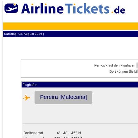
Samstag, 08. August 2026 ¦
Per Klick auf den Flughafen
Dort können Sie bil
Flughafen
Pereira [Matecana]
Breitengrad
4°
48'
45"
N