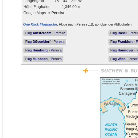
Längengrad
75°
44'
22"
W
Höhe Flughafen
1,346.00
m
Google Maps
»
Pereira
One Klick Flugsuche
: Flüge nach Pereira z.B. ab folgender Abflughafen:
Flug
Amsterdam
- Pereira
Flug
Basel
- Perei
Flug
Düsseldorf
- Pereira
Flug
Frankfurt
- P
Flug
Hamburg
- Pereira
Flug
Hannover
- P
Flug
München
- Pereira
Flug
Wien
- Pereir