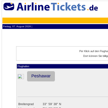
Freitag, 07. August 2026 ¦
Per Klick auf den Flugh
Dort können Sie bill
Flughafen
Peshawar
Breitengrad
33°
59'
38"
N