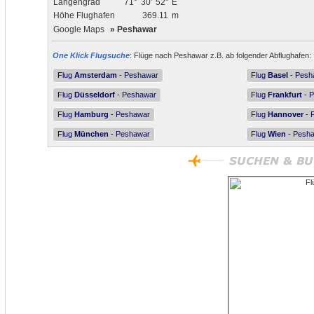
Längengrad
71°
30'
52"
E
Höhe Flughafen
369.11
m
Google Maps
»
Peshawar
One Klick Flugsuche
: Flüge nach Peshawar z.B. ab folgender Abflughafen:
Flug
Amsterdam
- Peshawar
Flug
Basel
- Pesh
Flug
Düsseldorf
- Peshawar
Flug
Frankfurt
- 
Flug
Hamburg
- Peshawar
Flug
Hannover
- 
Flug
München
- Peshawar
Flug
Wien
- Pesh