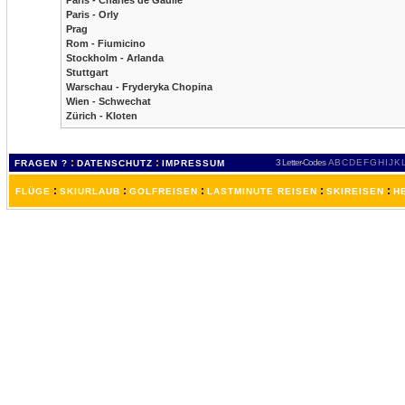
Paris - Charles de Gaulle
Paris - Orly
Prag
Rom - Fiumicino
Stockholm - Arlanda
Stuttgart
Warschau - Fryderyka Chopina
Wien - Schwechat
Zürich - Kloten
:
:
3 Letter-Codes
A
B
C
D
E
F
G
H
I
J
K
FRAGEN ?
DATENSCHUTZ
IMPRESSUM
:
:
:
:
:
FLÜGE
SKIURLAUB
GOLFREISEN
LASTMINUTE REISEN
SKIREISEN
H