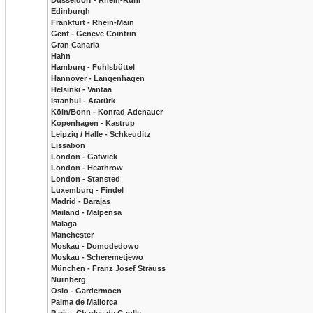
Düsseldorf - Rhein-Ruhr
Edinburgh
Frankfurt - Rhein-Main
Genf - Geneve Cointrin
Gran Canaria
Hahn
Hamburg - Fuhlsbüttel
Hannover - Langenhagen
Helsinki - Vantaa
Istanbul - Atatürk
Köln/Bonn - Konrad Adenauer
Kopenhagen - Kastrup
Leipzig / Halle - Schkeuditz
Lissabon
London - Gatwick
London - Heathrow
London - Stansted
Luxemburg - Findel
Madrid - Barajas
Mailand - Malpensa
Malaga
Manchester
Moskau - Domodedowo
Moskau - Scheremetjewo
München - Franz Josef Strauss
Nürnberg
Oslo - Gardermoen
Palma de Mallorca