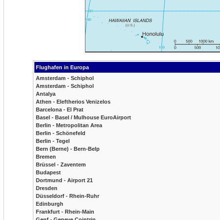
Flughafen in Europa
Amsterdam - Schiphol
Amsterdam - Schiphol
Antalya
Athen - Eleftherios Venizelos
Barcelona - El Prat
Basel - Basel / Mulhouse EuroAirport
Berlin - Metropolitan Area
Berlin - Schönefeld
Berlin - Tegel
Bern (Berne) - Bern-Belp
Bremen
Brüssel - Zaventem
Budapest
Dortmund - Airport 21
Dresden
Düsseldorf - Rhein-Ruhr
Edinburgh
Frankfurt - Rhein-Main
Genf - Geneve Cointrin