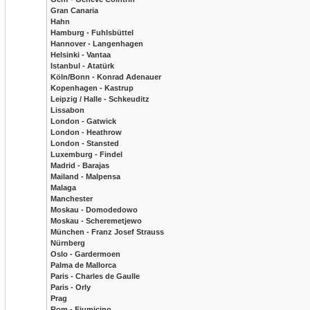
Gran Canaria
Hahn
Hamburg - Fuhlsbüttel
Hannover - Langenhagen
Helsinki - Vantaa
Istanbul - Atatürk
Köln/Bonn - Konrad Adenauer
Kopenhagen - Kastrup
Leipzig / Halle - Schkeuditz
Lissabon
London - Gatwick
London - Heathrow
London - Stansted
Luxemburg - Findel
Madrid - Barajas
Mailand - Malpensa
Malaga
Manchester
Moskau - Domodedowo
Moskau - Scheremetjewo
München - Franz Josef Strauss
Nürnberg
Oslo - Gardermoen
Palma de Mallorca
Paris - Charles de Gaulle
Paris - Orly
Prag
Rom - Fiumicino