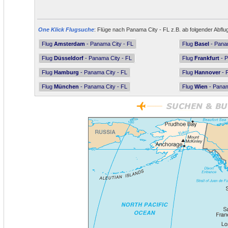
One Klick Flugsuche
: Flüge nach Panama City - FL z.B. ab folgender Abflu
Flug
Amsterdam
- Panama City - FL
Flug
Basel
- Panam
Flug
Düsseldorf
- Panama City - FL
Flug
Frankfurt
- P
Flug
Hamburg
- Panama City - FL
Flug
Hannover
- 
Flug
München
- Panama City - FL
Flug
Wien
- Panam