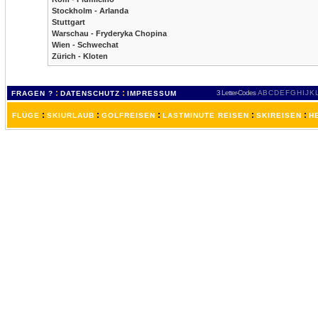
Stockholm - Arlanda
Stuttgart
Warschau - Fryderyka Chopina
Wien - Schwechat
Zürich - Kloten
:
:
3 Letter-Codes
A
B
C
D
E
F
G
H
I
J
K
FRAGEN ?
DATENSCHUTZ
IMPRESSUM
:
:
:
:
:
FLÜGE
SKIURLAUB
GOLFREISEN
LASTMINUTE REISEN
SKIREISEN
H