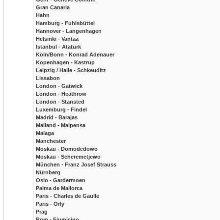
Gran Canaria
Hahn
Hamburg - Fuhlsbüttel
Hannover - Langenhagen
Helsinki - Vantaa
Istanbul - Atatürk
Köln/Bonn - Konrad Adenauer
Kopenhagen - Kastrup
Leipzig / Halle - Schkeuditz
Lissabon
London - Gatwick
London - Heathrow
London - Stansted
Luxemburg - Findel
Madrid - Barajas
Mailand - Malpensa
Malaga
Manchester
Moskau - Domodedowo
Moskau - Scheremetjewo
München - Franz Josef Strauss
Nürnberg
Oslo - Gardermoen
Palma de Mallorca
Paris - Charles de Gaulle
Paris - Orly
Prag
Rom - Fiumicino