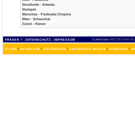
Stockholm - Arlanda
Stuttgart
Warschau - Fryderyka Chopina
Wien - Schwechat
Zürich - Kloten
:
:
3 Letter-Codes
A
B
C
D
E
F
G
H
I
J
K
FRAGEN ?
DATENSCHUTZ
IMPRESSUM
:
:
:
:
:
FLÜGE
SKIURLAUB
GOLFREISEN
LASTMINUTE REISEN
SKIREISEN
H