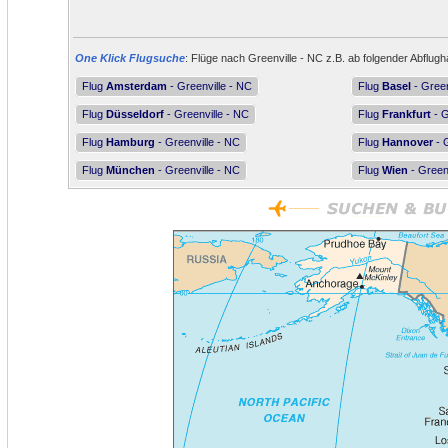
One Klick Flugsuche
: Flüge nach Greenville - NC z.B. ab folgender Abflugh
Flug
Amsterdam
- Greenville - NC
Flug
Basel
- Green
Flug
Düsseldorf
- Greenville - NC
Flug
Frankfurt
- G
Flug
Hamburg
- Greenville - NC
Flug
Hannover
- G
Flug
München
- Greenville - NC
Flug
Wien
- Greenv