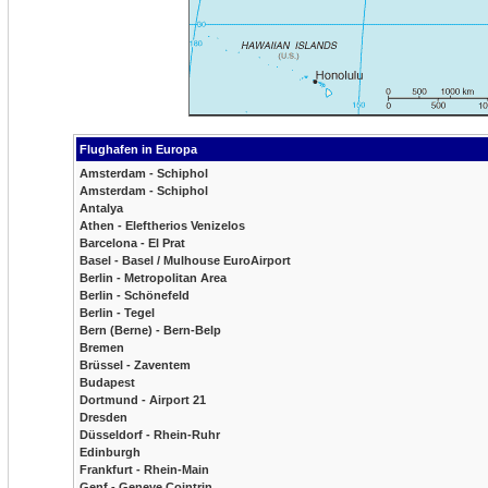
Flughafen in Europa
Amsterdam - Schiphol
Amsterdam - Schiphol
Antalya
Athen - Eleftherios Venizelos
Barcelona - El Prat
Basel - Basel / Mulhouse EuroAirport
Berlin - Metropolitan Area
Berlin - Schönefeld
Berlin - Tegel
Bern (Berne) - Bern-Belp
Bremen
Brüssel - Zaventem
Budapest
Dortmund - Airport 21
Dresden
Düsseldorf - Rhein-Ruhr
Edinburgh
Frankfurt - Rhein-Main
Genf - Geneve Cointrin