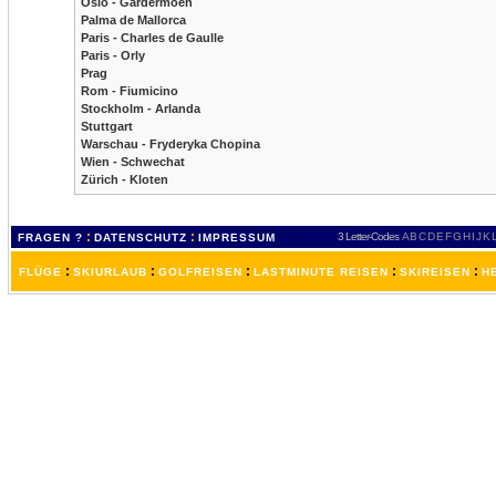
Oslo - Gardermoen
Palma de Mallorca
Paris - Charles de Gaulle
Paris - Orly
Prag
Rom - Fiumicino
Stockholm - Arlanda
Stuttgart
Warschau - Fryderyka Chopina
Wien - Schwechat
Zürich - Kloten
:
:
3 Letter-Codes
A
B
C
D
E
F
G
H
I
J
K
FRAGEN ?
DATENSCHUTZ
IMPRESSUM
:
:
:
:
:
FLÜGE
SKIURLAUB
GOLFREISEN
LASTMINUTE REISEN
SKIREISEN
H