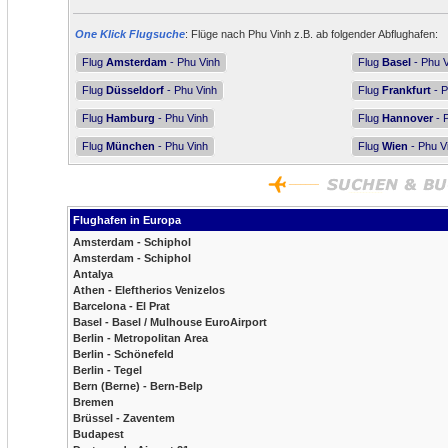
One Klick Flugsuche
: Flüge nach Phu Vinh z.B. ab folgender Abflughafen:
Flug
Amsterdam
- Phu Vinh
Flug
Basel
- Phu 
Flug
Düsseldorf
- Phu Vinh
Flug
Frankfurt
- P
Flug
Hamburg
- Phu Vinh
Flug
Hannover
- 
Flug
München
- Phu Vinh
Flug
Wien
- Phu V
Flughafen in Europa
Amsterdam - Schiphol
Amsterdam - Schiphol
Antalya
Athen - Eleftherios Venizelos
Barcelona - El Prat
Basel - Basel / Mulhouse EuroAirport
Berlin - Metropolitan Area
Berlin - Schönefeld
Berlin - Tegel
Bern (Berne) - Bern-Belp
Bremen
Brüssel - Zaventem
Budapest