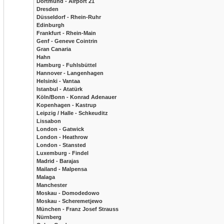
Dortmund - Airport 21
Dresden
Düsseldorf - Rhein-Ruhr
Edinburgh
Frankfurt - Rhein-Main
Genf - Geneve Cointrin
Gran Canaria
Hahn
Hamburg - Fuhlsbüttel
Hannover - Langenhagen
Helsinki - Vantaa
Istanbul - Atatürk
Köln/Bonn - Konrad Adenauer
Kopenhagen - Kastrup
Leipzig / Halle - Schkeuditz
Lissabon
London - Gatwick
London - Heathrow
London - Stansted
Luxemburg - Findel
Madrid - Barajas
Mailand - Malpensa
Malaga
Manchester
Moskau - Domodedowo
Moskau - Scheremetjewo
München - Franz Josef Strauss
Nürnberg