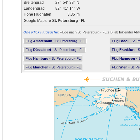
Breitengrad
27°
54'
38"
N
Längengrad
82°
41'
14"
W
Höhe Flughafen
3.35
m
Google Maps
»
St. Petersburg - FL
One Klick Flugsuche
: Flüge nach St. Petersburg - FL z.B. ab folgender Abf
Flug
Amsterdam
- St. Petersburg - FL
Flug
Basel
- St. P
Flug
Düsseldorf
- St. Petersburg - FL
Flug
Frankfurt
- S
Flug
Hamburg
- St. Petersburg - FL
Flug
Hannover
- S
Flug
München
- St. Petersburg - FL
Flug
Wien
- St. Pe