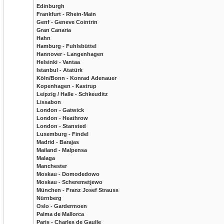
Edinburgh
Frankfurt - Rhein-Main
Genf - Geneve Cointrin
Gran Canaria
Hahn
Hamburg - Fuhlsbüttel
Hannover - Langenhagen
Helsinki - Vantaa
Istanbul - Atatürk
Köln/Bonn - Konrad Adenauer
Kopenhagen - Kastrup
Leipzig / Halle - Schkeuditz
Lissabon
London - Gatwick
London - Heathrow
London - Stansted
Luxemburg - Findel
Madrid - Barajas
Mailand - Malpensa
Malaga
Manchester
Moskau - Domodedowo
Moskau - Scheremetjewo
München - Franz Josef Strauss
Nürnberg
Oslo - Gardermoen
Palma de Mallorca
Paris - Charles de Gaulle