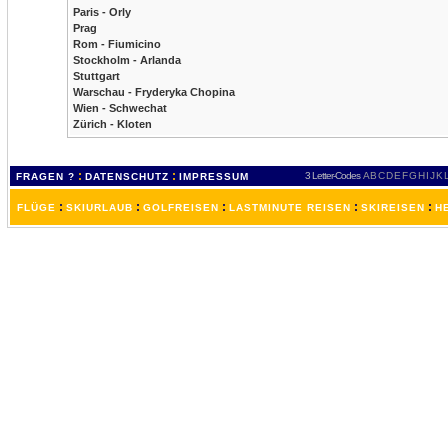
Paris - Orly
Prag
Rom - Fiumicino
Stockholm - Arlanda
Stuttgart
Warschau - Fryderyka Chopina
Wien - Schwechat
Zürich - Kloten
:
:
3 Letter-Codes
A
B
C
D
E
F
G
H
I
J
K
FRAGEN ?
DATENSCHUTZ
IMPRESSUM
:
:
:
:
:
FLÜGE
SKIURLAUB
GOLFREISEN
LASTMINUTE REISEN
SKIREISEN
H