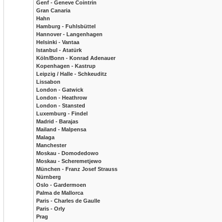
Genf - Geneve Cointrin
Gran Canaria
Hahn
Hamburg - Fuhlsbüttel
Hannover - Langenhagen
Helsinki - Vantaa
Istanbul - Atatürk
Köln/Bonn - Konrad Adenauer
Kopenhagen - Kastrup
Leipzig / Halle - Schkeuditz
Lissabon
London - Gatwick
London - Heathrow
London - Stansted
Luxemburg - Findel
Madrid - Barajas
Mailand - Malpensa
Malaga
Manchester
Moskau - Domodedowo
Moskau - Scheremetjewo
München - Franz Josef Strauss
Nürnberg
Oslo - Gardermoen
Palma de Mallorca
Paris - Charles de Gaulle
Paris - Orly
Prag