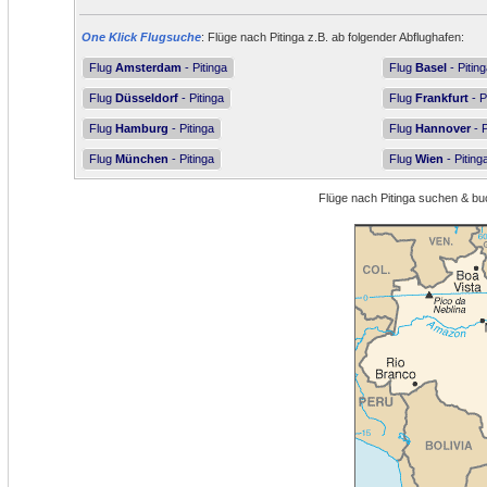
One Klick Flugsuche
: Flüge nach Pitinga z.B. ab folgender Abflughafen:
Flug
Amsterdam
- Pitinga
Flug
Basel
- Pitin
Flug
Düsseldorf
- Pitinga
Flug
Frankfurt
- P
Flug
Hamburg
- Pitinga
Flug
Hannover
- P
Flug
München
- Pitinga
Flug
Wien
- Piting