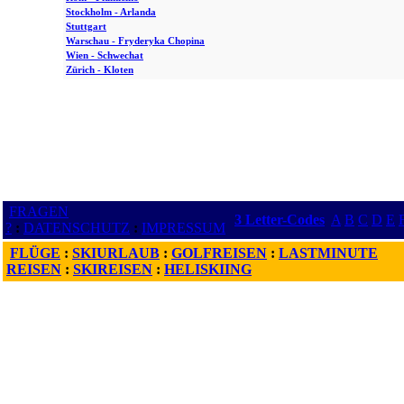
Stockholm - Arlanda
Stuttgart
Warschau - Fryderyka Chopina
Wien - Schwechat
Zürich - Kloten
FRAGEN
3 Letter-Codes
A
B
C
D
E
?
:
DATENSCHUTZ
:
IMPRESSUM
FLÜGE
:
SKIURLAUB
:
GOLFREISEN
:
LASTMINUTE
REISEN
:
SKIREISEN
:
HELISKIING