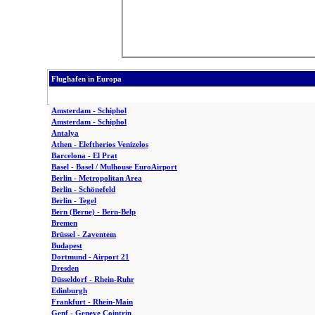
Flughafen in Europa
Amsterdam - Schiphol
Amsterdam - Schiphol
Antalya
Athen - Eleftherios Venizelos
Barcelona - El Prat
Basel - Basel / Mulhouse EuroAirport
Berlin - Metropolitan Area
Berlin - Schönefeld
Berlin - Tegel
Bern (Berne) - Bern-Belp
Bremen
Brüssel - Zaventem
Budapest
Dortmund - Airport 21
Dresden
Düsseldorf - Rhein-Ruhr
Edinburgh
Frankfurt - Rhein-Main
Genf - Geneve Cointrin