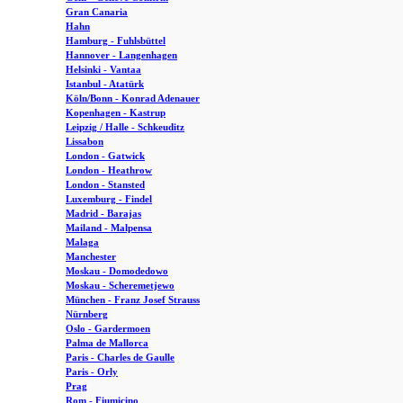
Gran Canaria
Hahn
Hamburg - Fuhlsbüttel
Hannover - Langenhagen
Helsinki - Vantaa
Istanbul - Atatürk
Köln/Bonn - Konrad Adenauer
Kopenhagen - Kastrup
Leipzig / Halle - Schkeuditz
Lissabon
London - Gatwick
London - Heathrow
London - Stansted
Luxemburg - Findel
Madrid - Barajas
Mailand - Malpensa
Malaga
Manchester
Moskau - Domodedowo
Moskau - Scheremetjewo
München - Franz Josef Strauss
Nürnberg
Oslo - Gardermoen
Palma de Mallorca
Paris - Charles de Gaulle
Paris - Orly
Prag
Rom - Fiumicino