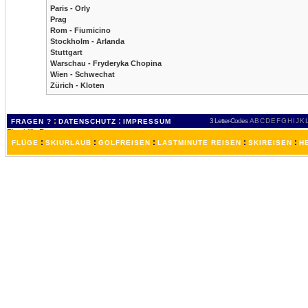
Paris - Orly
Prag
Rom - Fiumicino
Stockholm - Arlanda
Stuttgart
Warschau - Fryderyka Chopina
Wien - Schwechat
Zürich - Kloten
:
:
3 Letter-Codes
A
B
C
D
E
F
G
H
I
J
K
FRAGEN ?
DATENSCHUTZ
IMPRESSUM
:
:
:
:
:
FLÜGE
SKIURLAUB
GOLFREISEN
LASTMINUTE REISEN
SKIREISEN
H