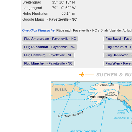
Breitengrad
35°
10'
15"
N
Längengrad
79°
0'
52"
W
Höhe Flughafen
66.14
m
Google Maps
»
Fayetteville - NC
One Klick Flugsuche
: Flüge nach Fayetteville - NC z.B. ab folgender Abflug
Flug
Amsterdam
- Fayetteville - NC
Flug
Basel
- Fayet
Flug
Düsseldorf
- Fayetteville - NC
Flug
Frankfurt
- F
Flug
Hamburg
- Fayetteville - NC
Flug
Hannover
- F
Flug
München
- Fayetteville - NC
Flug
Wien
- Fayett