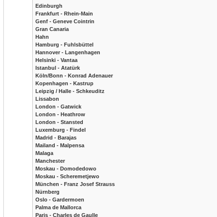
Edinburgh
Frankfurt - Rhein-Main
Genf - Geneve Cointrin
Gran Canaria
Hahn
Hamburg - Fuhlsbüttel
Hannover - Langenhagen
Helsinki - Vantaa
Istanbul - Atatürk
Köln/Bonn - Konrad Adenauer
Kopenhagen - Kastrup
Leipzig / Halle - Schkeuditz
Lissabon
London - Gatwick
London - Heathrow
London - Stansted
Luxemburg - Findel
Madrid - Barajas
Mailand - Malpensa
Malaga
Manchester
Moskau - Domodedowo
Moskau - Scheremetjewo
München - Franz Josef Strauss
Nürnberg
Oslo - Gardermoen
Palma de Mallorca
Paris - Charles de Gaulle