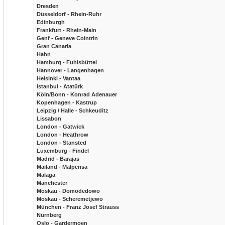
Dresden
Düsseldorf - Rhein-Ruhr
Edinburgh
Frankfurt - Rhein-Main
Genf - Geneve Cointrin
Gran Canaria
Hahn
Hamburg - Fuhlsbüttel
Hannover - Langenhagen
Helsinki - Vantaa
Istanbul - Atatürk
Köln/Bonn - Konrad Adenauer
Kopenhagen - Kastrup
Leipzig / Halle - Schkeuditz
Lissabon
London - Gatwick
London - Heathrow
London - Stansted
Luxemburg - Findel
Madrid - Barajas
Mailand - Malpensa
Malaga
Manchester
Moskau - Domodedowo
Moskau - Scheremetjewo
München - Franz Josef Strauss
Nürnberg
Oslo - Gardermoen