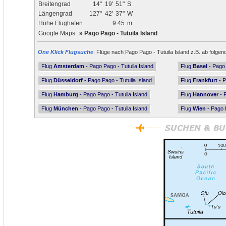
Breitengrad
14°
19'
51"
S
Längengrad
127°
42'
37"
W
Höhe Flughafen
9.45
m
Google Maps
»
Pago Pago - Tutuila Island
One Klick Flugsuche
: Flüge nach Pago Pago - Tutuila Island z.B. ab folgen
Flug
Amsterdam
- Pago Pago - Tutuila Island
Flug
Basel
- Pago 
Flug
Düsseldorf
- Pago Pago - Tutuila Island
Flug
Frankfurt
- P
Flug
Hamburg
- Pago Pago - Tutuila Island
Flug
Hannover
- P
Flug
München
- Pago Pago - Tutuila Island
Flug
Wien
- Pago P