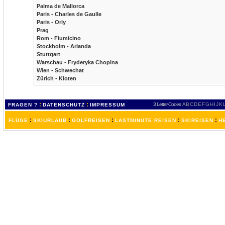
Palma de Mallorca
Paris - Charles de Gaulle
Paris - Orly
Prag
Rom - Fiumicino
Stockholm - Arlanda
Stuttgart
Warschau - Fryderyka Chopina
Wien - Schwechat
Zürich - Kloten
:
:
3 Letter-Codes
A
B
C
D
E
F
G
H
I
J
K
FRAGEN ?
DATENSCHUTZ
IMPRESSUM
:
:
:
:
:
FLÜGE
SKIURLAUB
GOLFREISEN
LASTMINUTE REISEN
SKIREISEN
H