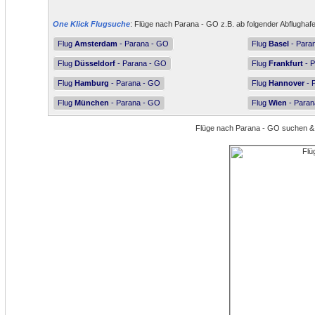
One Klick Flugsuche
: Flüge nach Parana - GO z.B. ab folgender Abflughaf
Flug
Amsterdam
- Parana - GO
Flug
Basel
- Para
Flug
Düsseldorf
- Parana - GO
Flug
Frankfurt
- P
Flug
Hamburg
- Parana - GO
Flug
Hannover
- 
Flug
München
- Parana - GO
Flug
Wien
- Paran