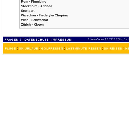
Rom - Fiumicino
Stockholm - Arlanda
Stuttgart
Warschau - Fryderyka Chopina
Wien - Schwechat
Zürich - Kloten
:
:
3 Letter-Codes
A
B
C
D
E
F
G
H
I
J
K
FRAGEN ?
DATENSCHUTZ
IMPRESSUM
:
:
:
:
:
FLÜGE
SKIURLAUB
GOLFREISEN
LASTMINUTE REISEN
SKIREISEN
H