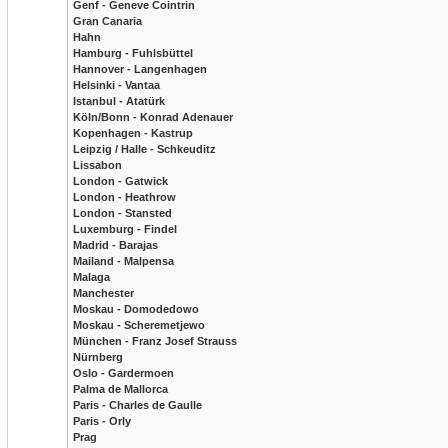
Genf - Geneve Cointrin
Gran Canaria
Hahn
Hamburg - Fuhlsbüttel
Hannover - Langenhagen
Helsinki - Vantaa
Istanbul - Atatürk
Köln/Bonn - Konrad Adenauer
Kopenhagen - Kastrup
Leipzig / Halle - Schkeuditz
Lissabon
London - Gatwick
London - Heathrow
London - Stansted
Luxemburg - Findel
Madrid - Barajas
Mailand - Malpensa
Malaga
Manchester
Moskau - Domodedowo
Moskau - Scheremetjewo
München - Franz Josef Strauss
Nürnberg
Oslo - Gardermoen
Palma de Mallorca
Paris - Charles de Gaulle
Paris - Orly
Prag