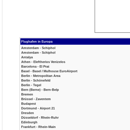
Flughafen in Europa
Amsterdam - Schiphol
Amsterdam - Schiphol
Antalya
Athen - Eleftherios Venizelos
Barcelona - El Prat
Basel - Basel / Mulhouse EuroAirport
Berlin - Metropolitan Area
Berlin - Schönefeld
Berlin - Tegel
Bern (Berne) - Bern-Belp
Bremen
Brüssel - Zaventem
Budapest
Dortmund - Airport 21
Dresden
Düsseldorf - Rhein-Ruhr
Edinburgh
Frankfurt - Rhein-Main