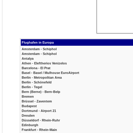
Flughafen in Europa
Amsterdam - Schiphol
Amsterdam - Schiphol
Antalya
Athen - Eleftherios Venizelos
Barcelona - El Prat
Basel - Basel / Mulhouse EuroAirport
Berlin - Metropolitan Area
Berlin - Schönefeld
Berlin - Tegel
Bern (Berne) - Bern-Belp
Bremen
Brüssel - Zaventem
Budapest
Dortmund - Airport 21
Dresden
Düsseldorf - Rhein-Ruhr
Edinburgh
Frankfurt - Rhein-Main