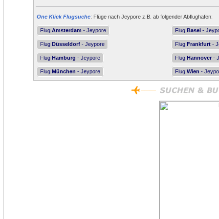
One Klick Flugsuche
: Flüge nach Jeypore z.B. ab folgender Abflughafen:
Flug
Amsterdam
- Jeypore
Flug
Basel
- Jeyp
Flug
Düsseldorf
- Jeypore
Flug
Frankfurt
- J
Flug
Hamburg
- Jeypore
Flug
Hannover
- 
Flug
München
- Jeypore
Flug
Wien
- Jeypo