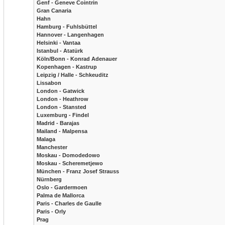
Genf - Geneve Cointrin
Gran Canaria
Hahn
Hamburg - Fuhlsbüttel
Hannover - Langenhagen
Helsinki - Vantaa
Istanbul - Atatürk
Köln/Bonn - Konrad Adenauer
Kopenhagen - Kastrup
Leipzig / Halle - Schkeuditz
Lissabon
London - Gatwick
London - Heathrow
London - Stansted
Luxemburg - Findel
Madrid - Barajas
Mailand - Malpensa
Malaga
Manchester
Moskau - Domodedowo
Moskau - Scheremetjewo
München - Franz Josef Strauss
Nürnberg
Oslo - Gardermoen
Palma de Mallorca
Paris - Charles de Gaulle
Paris - Orly
Prag