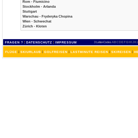
Rom - Fiumicino
Stockholm - Arlanda
Stuttgart
Warschau - Fryderyka Chopina
Wien - Schwechat
Zürich - Kloten
:
:
3 Letter-Codes
A
B
C
D
E
F
G
H
I
J
K
FRAGEN ?
DATENSCHUTZ
IMPRESSUM
:
:
:
:
:
FLÜGE
SKIURLAUB
GOLFREISEN
LASTMINUTE REISEN
SKIREISEN
H