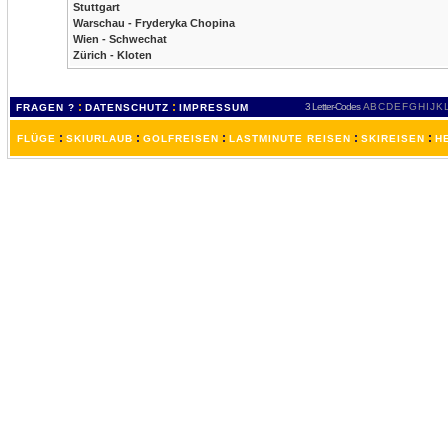
Stuttgart
Warschau - Fryderyka Chopina
Wien - Schwechat
Zürich - Kloten
:
:
3 Letter-Codes
A
B
C
D
E
F
G
H
I
J
K
FRAGEN ?
DATENSCHUTZ
IMPRESSUM
:
:
:
:
:
FLÜGE
SKIURLAUB
GOLFREISEN
LASTMINUTE REISEN
SKIREISEN
H