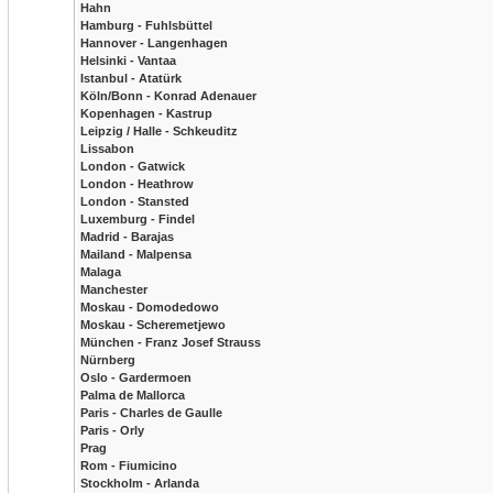
Hahn
Hamburg - Fuhlsbüttel
Hannover - Langenhagen
Helsinki - Vantaa
Istanbul - Atatürk
Köln/Bonn - Konrad Adenauer
Kopenhagen - Kastrup
Leipzig / Halle - Schkeuditz
Lissabon
London - Gatwick
London - Heathrow
London - Stansted
Luxemburg - Findel
Madrid - Barajas
Mailand - Malpensa
Malaga
Manchester
Moskau - Domodedowo
Moskau - Scheremetjewo
München - Franz Josef Strauss
Nürnberg
Oslo - Gardermoen
Palma de Mallorca
Paris - Charles de Gaulle
Paris - Orly
Prag
Rom - Fiumicino
Stockholm - Arlanda