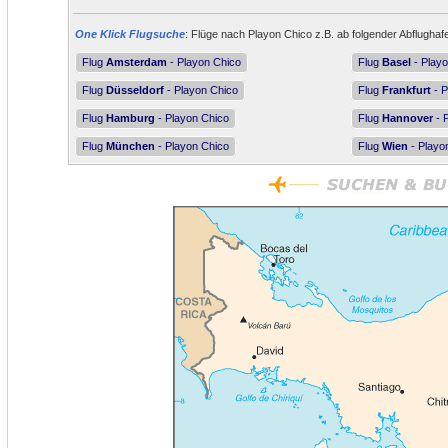
One Klick Flugsuche
: Flüge nach Playon Chico z.B. ab folgender Abflughaf
Flug
Amsterdam
- Playon Chico
Flug
Basel
- Playo
Flug
Düsseldorf
- Playon Chico
Flug
Frankfurt
- P
Flug
Hamburg
- Playon Chico
Flug
Hannover
- 
Flug
München
- Playon Chico
Flug
Wien
- Playo