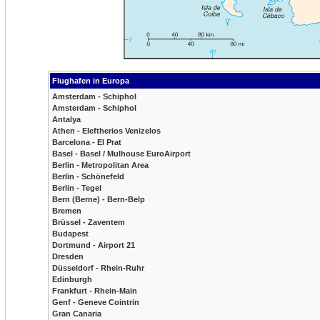
Flughafen in Europa
Amsterdam - Schiphol
Amsterdam - Schiphol
Antalya
Athen - Eleftherios Venizelos
Barcelona - El Prat
Basel - Basel / Mulhouse EuroAirport
Berlin - Metropolitan Area
Berlin - Schönefeld
Berlin - Tegel
Bern (Berne) - Bern-Belp
Bremen
Brüssel - Zaventem
Budapest
Dortmund - Airport 21
Dresden
Düsseldorf - Rhein-Ruhr
Edinburgh
Frankfurt - Rhein-Main
Genf - Geneve Cointrin
Gran Canaria