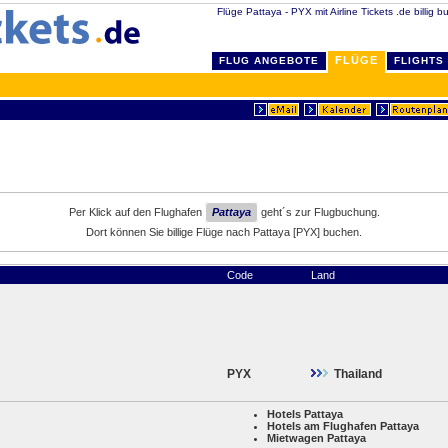
Flüge Pattaya - PYX mit Airline Tickets .de billig b
FLÜGE
FLUG ANGEBOTE
FLIGHTS
Per Klick auf den Flughafen
Pattaya
geht´s zur Flugbuchung.
Dort können Sie billige Flüge nach Pattaya [PYX] buchen.
Code
Land
PYX
Thailand
Hotels Pattaya
Hotels am Flughafen Pattaya
Mietwagen Pattaya