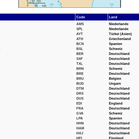
Code
Land
AMS
Niederlande
SPL
Niederlande
AYT
Türkei (Asien)
ATH
Griechenland
BCN
Spanien
t
BSL
Schweiz
BER
Deutschland
SXF
Deutschland
TXL
Deutschland
BRN
Schweiz
BRE
Deutschland
BRU
Belgien
BUD
Ungarn
DTM
Deutschland
DRS
Deutschland
DUS
Deutschland
EDI
England
FRA
Deutschland
GVA
Schweiz
LPA
Spanien
HHN
Deutschland
HAM
Deutschland
HAJ
Deutschland
HEL
Finnland