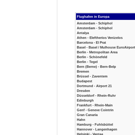
Flughafen in Europa
Amsterdam - Schiphol
Amsterdam - Schiphol
Antalya
Athen - Eleftherios Venizelos
Barcelona - El Prat
Basel - Basel / Mulhouse EuroAirpor
Berlin - Metropolitan Area
Berlin - Schönefeld
Berlin - Tegel
Bern (Berne) - Bern-Belp
Bremen
Brüssel - Zaventem
Budapest
Dortmund - Airport 21
Dresden
Düsseldorf - Rhein-Ruhr
Edinburgh
Frankfurt - Rhein-Main
Genf - Geneve Cointrin
Gran Canaria
Hahn
Hamburg - Fuhlsbüttel
Hannover - Langenhagen
Helsinki - Vantaa