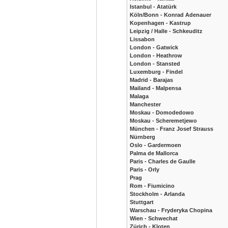
Istanbul - Atatürk
Köln/Bonn - Konrad Adenauer
Kopenhagen - Kastrup
Leipzig / Halle - Schkeuditz
Lissabon
London - Gatwick
London - Heathrow
London - Stansted
Luxemburg - Findel
Madrid - Barajas
Mailand - Malpensa
Malaga
Manchester
Moskau - Domodedowo
Moskau - Scheremetjewo
München - Franz Josef Strauss
Nürnberg
Oslo - Gardermoen
Palma de Mallorca
Paris - Charles de Gaulle
Paris - Orly
Prag
Rom - Fiumicino
Stockholm - Arlanda
Stuttgart
Warschau - Fryderyka Chopina
Wien - Schwechat
Zürich - Kloten