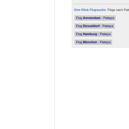
One Klick Flugsuche
: Flüge nach Pat
Flug
Amsterdam
- Pattaya
Flug
Düsseldorf
- Pattaya
Flug
Hamburg
- Pattaya
Flug
München
- Pattaya