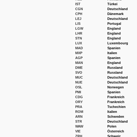
IST
Türkei
CGN
Deutschland
CPH
Dänemark
LEJ
Deutschland
LIS
Portugal
LGW
England
LHR
England
STN
England
LUX
Luxembourg
MAD
Spanien
MXP
Italien
AGP
Spanien
MAN
England
DME
Russland
SVO
Russland
MUC
Deutschland
NUE
Deutschland
OSL
Norwegen
PMI
Spanien
CDG
Frankreich
ORY
Frankreich
PRA
Tschechien
ROM
Italien
ARN
Schweden
STR
Deutschland
WAW
Polen
VIE
Österreich
ZRH
Schweiz