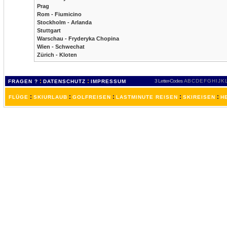
Prag
Rom - Fiumicino
Stockholm - Arlanda
Stuttgart
Warschau - Fryderyka Chopina
Wien - Schwechat
Zürich - Kloten
:
:
3 Letter-Codes
A
B
C
D
E
F
G
H
I
J
K
FRAGEN ?
DATENSCHUTZ
IMPRESSUM
:
:
:
:
:
FLÜGE
SKIURLAUB
GOLFREISEN
LASTMINUTE REISEN
SKIREISEN
H