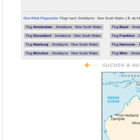
One Klick Flugsuche
: Flüge nach Jimdabyne - New South Wales z.B. ab fol
Flug
Amsterdam
- Jimdabyne - New South Wales
Flug
Basel
- Jimd
Flug
Düsseldorf
- Jimdabyne - New South Wales
Flug
Frankfurt
- J
Flug
Hamburg
- Jimdabyne - New South Wales
Flug
Hannover
- 
Flug
München
- Jimdabyne - New South Wales
Flug
Wien
- Jimda