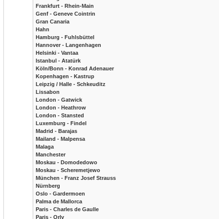
Frankfurt - Rhein-Main
Genf - Geneve Cointrin
Gran Canaria
Hahn
Hamburg - Fuhlsbüttel
Hannover - Langenhagen
Helsinki - Vantaa
Istanbul - Atatürk
Köln/Bonn - Konrad Adenauer
Kopenhagen - Kastrup
Leipzig / Halle - Schkeuditz
Lissabon
London - Gatwick
London - Heathrow
London - Stansted
Luxemburg - Findel
Madrid - Barajas
Mailand - Malpensa
Malaga
Manchester
Moskau - Domodedowo
Moskau - Scheremetjewo
München - Franz Josef Strauss
Nürnberg
Oslo - Gardermoen
Palma de Mallorca
Paris - Charles de Gaulle
Paris - Orly