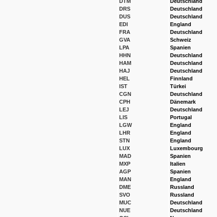
DTM
Deutschland
DRS
Deutschland
DUS
Deutschland
EDI
England
FRA
Deutschland
GVA
Schweiz
LPA
Spanien
HHN
Deutschland
HAM
Deutschland
HAJ
Deutschland
HEL
Finnland
IST
Türkei
CGN
Deutschland
CPH
Dänemark
LEJ
Deutschland
LIS
Portugal
LGW
England
LHR
England
STN
England
LUX
Luxembourg
MAD
Spanien
MXP
Italien
AGP
Spanien
MAN
England
DME
Russland
SVO
Russland
MUC
Deutschland
NUE
Deutschland