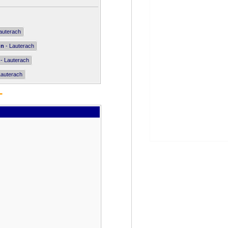
auterach
nn
- Lauterach
- Lauterach
Lauterach