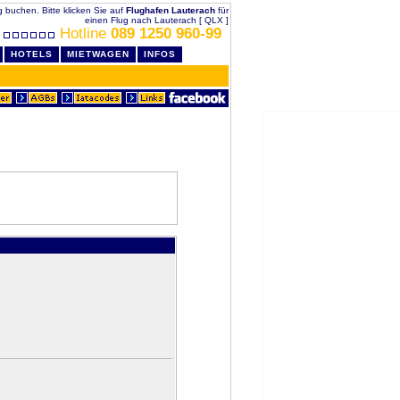
ig buchen. Bitte klicken Sie auf
Flughafen Lauterach
für
einen Flug nach Lauterach [ QLX ]
Hotline
089 1250 960-99
HOTELS
MIETWAGEN
INFOS