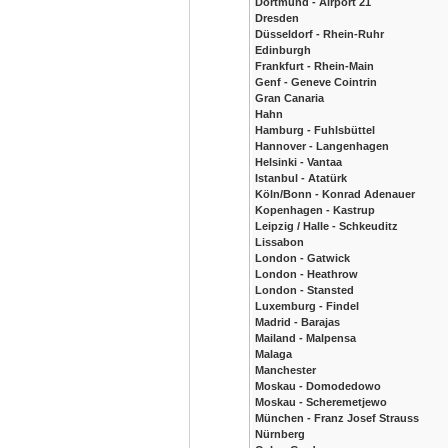
Dortmund - Airport 21
Dresden
Düsseldorf - Rhein-Ruhr
Edinburgh
Frankfurt - Rhein-Main
Genf - Geneve Cointrin
Gran Canaria
Hahn
Hamburg - Fuhlsbüttel
Hannover - Langenhagen
Helsinki - Vantaa
Istanbul - Atatürk
Köln/Bonn - Konrad Adenauer
Kopenhagen - Kastrup
Leipzig / Halle - Schkeuditz
Lissabon
London - Gatwick
London - Heathrow
London - Stansted
Luxemburg - Findel
Madrid - Barajas
Mailand - Malpensa
Malaga
Manchester
Moskau - Domodedowo
Moskau - Scheremetjewo
München - Franz Josef Strauss
Nürnberg