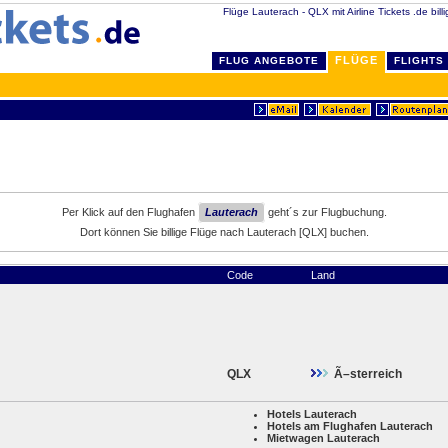
Flüge Lauterach - QLX mit Airline Tickets .de bill
FLÜGE
FLUG ANGEBOTE
FLIGHTS
Per Klick auf den Flughafen
Lauterach
geht´s zur Flugbuchung.
Dort können Sie billige Flüge nach Lauterach [QLX] buchen.
Code
Land
QLX
Ã–sterreich
Hotels Lauterach
Hotels am Flughafen Lauterach
Mietwagen Lauterach