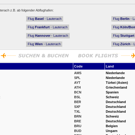
terach z.B. ab folgender Abflughafen:
Flug
Basel
- Lauterach
Flug
Berlin
- L
Flug
Frankfurt
- Lauterach
Flug
Köln/Bo
Flug
Hannover
- Lauterach
Flug
Stuttgart
Flug
Wien
- Lauterach
Flug
Zürich
- 
Code
Land
AMS
Niederlande
SPL
Niederlande
AYT
Türkei (Asien)
ATH
Griechenland
BCN
Spanien
t
BSL
Schweiz
BER
Deutschland
SXF
Deutschland
TXL
Deutschland
BRN
Schweiz
BRE
Deutschland
BRU
Belgien
BUD
Ungarn