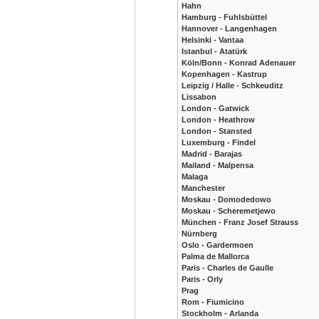
Hahn
Hamburg - Fuhlsbüttel
Hannover - Langenhagen
Helsinki - Vantaa
Istanbul - Atatürk
Köln/Bonn - Konrad Adenauer
Kopenhagen - Kastrup
Leipzig / Halle - Schkeuditz
Lissabon
London - Gatwick
London - Heathrow
London - Stansted
Luxemburg - Findel
Madrid - Barajas
Mailand - Malpensa
Malaga
Manchester
Moskau - Domodedowo
Moskau - Scheremetjewo
München - Franz Josef Strauss
Nürnberg
Oslo - Gardermoen
Palma de Mallorca
Paris - Charles de Gaulle
Paris - Orly
Prag
Rom - Fiumicino
Stockholm - Arlanda