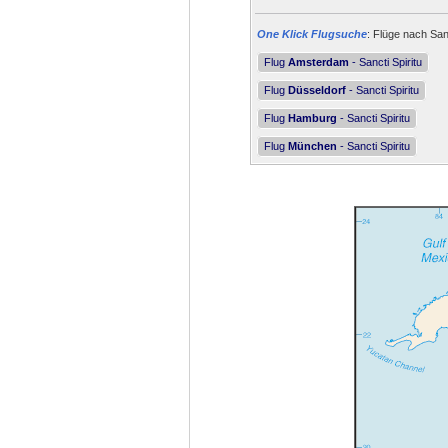
One Klick Flugsuche
: Flüge nach Sanc
Flug
Amsterdam
- Sancti Spiritu
Flug
Düsseldorf
- Sancti Spiritu
Flug
Hamburg
- Sancti Spiritu
Flug
München
- Sancti Spiritu