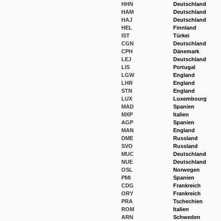
HHN
Deutschland
HAM
Deutschland
HAJ
Deutschland
HEL
Finnland
IST
Türkei
CGN
Deutschland
CPH
Dänemark
LEJ
Deutschland
LIS
Portugal
LGW
England
LHR
England
STN
England
LUX
Luxembourg
MAD
Spanien
MXP
Italien
AGP
Spanien
MAN
England
DME
Russland
SVO
Russland
MUC
Deutschland
NUE
Deutschland
OSL
Norwegen
PMI
Spanien
CDG
Frankreich
ORY
Frankreich
PRA
Tschechien
ROM
Italien
ARN
Schweden