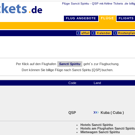
Flüge Sancti Spiritu - QSP mit Airline Tickets .de bill
FLÜGE
FLUG ANGEBOTE
FLIGHTS
Per Klick auf den Flughafen
Sancti Spiritu
geht´s zur Flugbuchung.
Dort können Sie billige Flüge nach Sancti Spiritu [QSP] buchen.
Code
Land
QSP
Kuba ( Cuba )
Hotels Sancti Spiritu
Hotels am Flughafen Sancti Spirit
Mietwagen Sancti Spiritu