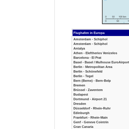
Flughafen in Europa
Amsterdam - Schiphol
Amsterdam - Schiphol
Antalya
Athen - Eleftherios Venizelos
Barcelona - El Prat
Basel - Basel / Mulhouse EuroAirpor
Berlin - Metropolitan Area
Berlin - Schönefeld
Berlin - Tegel
Bern (Berne) - Bern-Belp
Bremen
Brüssel - Zaventem
Budapest
Dortmund - Airport 21
Dresden
Düsseldorf - Rhein-Ruhr
Edinburgh
Frankfurt - Rhein-Main
Genf - Geneve Cointrin
Gran Canaria