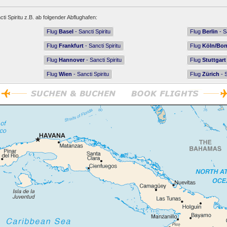
ti Spiritu z.B. ab folgender Abflughafen:
Flug
Basel
- Sancti Spiritu
Flug
Berlin
- S
Flug
Frankfurt
- Sancti Spiritu
Flug
Köln/Bo
Flug
Hannover
- Sancti Spiritu
Flug
Stuttgart
Flug
Wien
- Sancti Spiritu
Flug
Zürich
- S