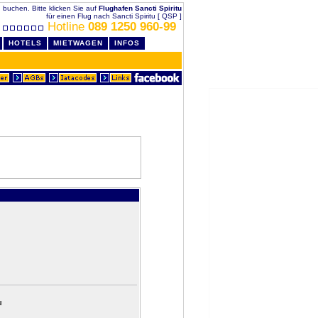
ig buchen. Bitte klicken Sie auf
Flughafen Sancti Spiritu
für einen Flug nach Sancti Spiritu [ QSP ]
Hotline
089 1250 960-99
HOTELS
MIETWAGEN
INFOS
u