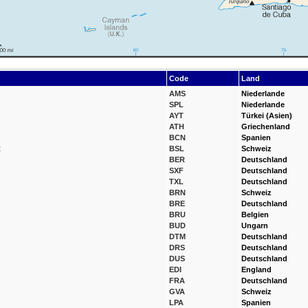
Code
Land
AMS
Niederlande
SPL
Niederlande
AYT
Türkei (Asien)
ATH
Griechenland
BCN
Spanien
t
BSL
Schweiz
BER
Deutschland
SXF
Deutschland
TXL
Deutschland
BRN
Schweiz
BRE
Deutschland
BRU
Belgien
BUD
Ungarn
DTM
Deutschland
DRS
Deutschland
DUS
Deutschland
EDI
England
FRA
Deutschland
GVA
Schweiz
LPA
Spanien