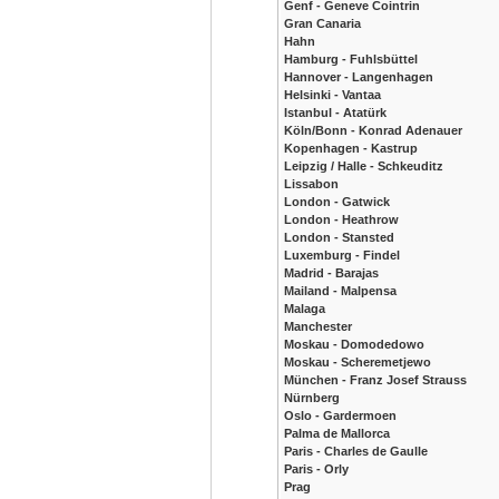
Genf - Geneve Cointrin
Gran Canaria
Hahn
Hamburg - Fuhlsbüttel
Hannover - Langenhagen
Helsinki - Vantaa
Istanbul - Atatürk
Köln/Bonn - Konrad Adenauer
Kopenhagen - Kastrup
Leipzig / Halle - Schkeuditz
Lissabon
London - Gatwick
London - Heathrow
London - Stansted
Luxemburg - Findel
Madrid - Barajas
Mailand - Malpensa
Malaga
Manchester
Moskau - Domodedowo
Moskau - Scheremetjewo
München - Franz Josef Strauss
Nürnberg
Oslo - Gardermoen
Palma de Mallorca
Paris - Charles de Gaulle
Paris - Orly
Prag