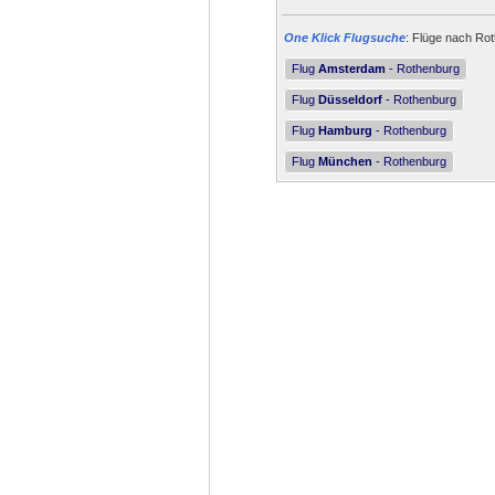
One Klick Flugsuche
: Flüge nach Rot
Flug
Amsterdam
- Rothenburg
Flug
Düsseldorf
- Rothenburg
Flug
Hamburg
- Rothenburg
Flug
München
- Rothenburg