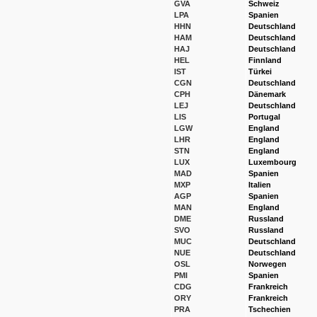
GVA
Schweiz
LPA
Spanien
HHN
Deutschland
HAM
Deutschland
HAJ
Deutschland
HEL
Finnland
IST
Türkei
CGN
Deutschland
CPH
Dänemark
LEJ
Deutschland
LIS
Portugal
LGW
England
LHR
England
STN
England
LUX
Luxembourg
MAD
Spanien
MXP
Italien
AGP
Spanien
MAN
England
DME
Russland
SVO
Russland
MUC
Deutschland
NUE
Deutschland
OSL
Norwegen
PMI
Spanien
CDG
Frankreich
ORY
Frankreich
PRA
Tschechien