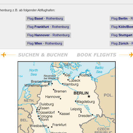
henburg z.B. ab folgender Abflughafen:
Flug
Basel
- Rothenburg
Flug
Berlin
- R
Flug
Frankfurt
- Rothenburg
Flug
Köln/Bo
Flug
Hannover
- Rothenburg
Flug
Stuttgart
Flug
Wien
- Rothenburg
Flug
Zürich
- 