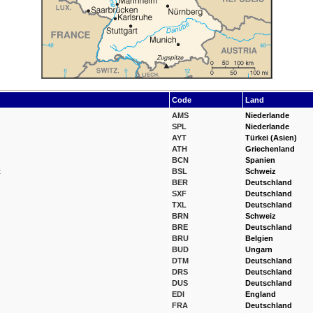
Code
Land
AMS
Niederlande
SPL
Niederlande
AYT
Türkei (Asien)
ATH
Griechenland
BCN
Spanien
t
BSL
Schweiz
BER
Deutschland
SXF
Deutschland
TXL
Deutschland
BRN
Schweiz
BRE
Deutschland
BRU
Belgien
BUD
Ungarn
DTM
Deutschland
DRS
Deutschland
DUS
Deutschland
EDI
England
FRA
Deutschland