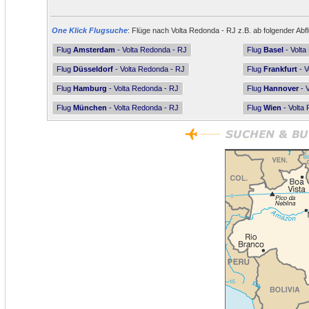
One Klick Flugsuche
: Flüge nach Volta Redonda - RJ z.B. ab folgender Abf
Flug
Amsterdam
- Volta Redonda - RJ
Flug
Basel
- Volta
Flug
Düsseldorf
- Volta Redonda - RJ
Flug
Frankfurt
- V
Flug
Hamburg
- Volta Redonda - RJ
Flug
Hannover
- 
Flug
München
- Volta Redonda - RJ
Flug
Wien
- Volta