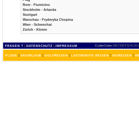
Rom - Fiumicino
Stockholm - Arlanda
Stuttgart
Warschau - Fryderyka Chopina
Wien - Schwechat
Zürich - Kloten
:
:
3 Letter-Codes
A
B
C
D
E
F
G
H
I
J
K
FRAGEN ?
DATENSCHUTZ
IMPRESSUM
:
:
:
:
:
FLÜGE
SKIURLAUB
GOLFREISEN
LASTMINUTE REISEN
SKIREISEN
H