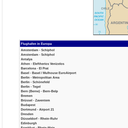
Flughafen in Europa
Amsterdam - Schiphol
Amsterdam - Schiphol
Antalya
Athen - Eleftherios Venizelos
Barcelona - El Prat
Basel - Basel / Mulhouse EuroAirport
Berlin - Metropolitan Area
Berlin - Schönefeld
Berlin - Tegel
Bern (Berne) - Bern-Belp
Bremen
Brüssel - Zaventem
Budapest
Dortmund - Airport 21
Dresden
Düsseldorf - Rhein-Ruhr
Edinburgh
Frankfurt - Rhein-Main