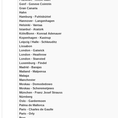
Genf - Geneve Cointrin
Gran Canaria
Hahn
Hamburg - Fuhlsbüttel
Hannover - Langenhagen
Helsinki - Vantaa
Istanbul - Atatürk
Köln/Bonn - Konrad Adenauer
Kopenhagen - Kastrup
Leipzig / Halle - Schkeuditz
Lissabon
London - Gatwick
London - Heathrow
London - Stansted
Luxemburg - Findel
Madrid - Barajas
Mailand - Malpensa
Malaga
Manchester
Moskau - Domodedowo
Moskau - Scheremetjewo
München - Franz Josef Strauss
Nürnberg
Oslo - Gardermoen
Palma de Mallorca
Paris - Charles de Gaulle
Paris - Orly
Prag