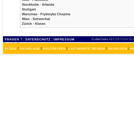
Stockholm - Arlanda
Stuttgart
Warschau - Fryderyka Chopina
Wien - Schwechat
Zürich - Kloten
:
:
3 Letter-Codes
A
B
C
D
E
F
G
H
I
J
K
FRAGEN ?
DATENSCHUTZ
IMPRESSUM
:
:
:
:
:
FLÜGE
SKIURLAUB
GOLFREISEN
LASTMINUTE REISEN
SKIREISEN
H