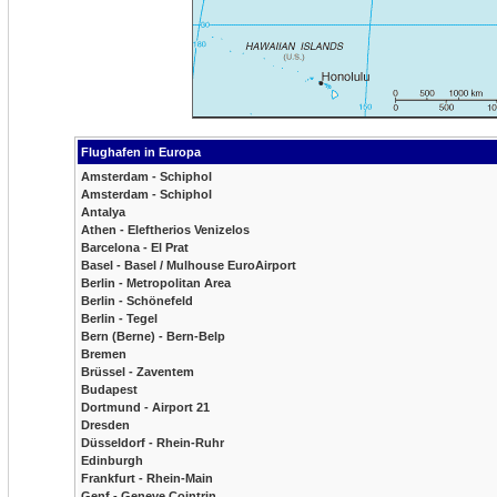
Flughafen in Europa
Amsterdam - Schiphol
Amsterdam - Schiphol
Antalya
Athen - Eleftherios Venizelos
Barcelona - El Prat
Basel - Basel / Mulhouse EuroAirport
Berlin - Metropolitan Area
Berlin - Schönefeld
Berlin - Tegel
Bern (Berne) - Bern-Belp
Bremen
Brüssel - Zaventem
Budapest
Dortmund - Airport 21
Dresden
Düsseldorf - Rhein-Ruhr
Edinburgh
Frankfurt - Rhein-Main
Genf - Geneve Cointrin