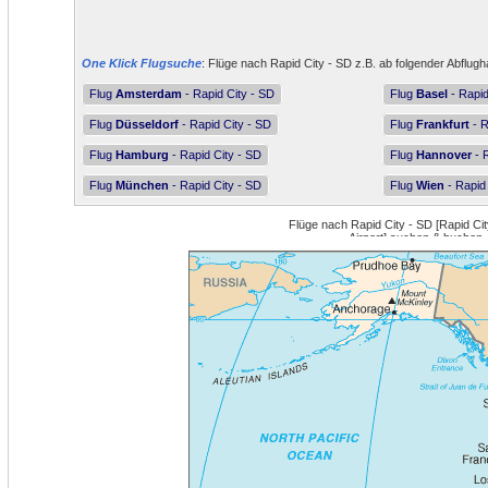
One Klick Flugsuche
: Flüge nach Rapid City - SD z.B. ab folgender Abflugh
Flug
Amsterdam
- Rapid City - SD
Flug
Basel
- Rapid
Flug
Düsseldorf
- Rapid City - SD
Flug
Frankfurt
- R
Flug
Hamburg
- Rapid City - SD
Flug
Hannover
- R
Flug
München
- Rapid City - SD
Flug
Wien
- Rapid 