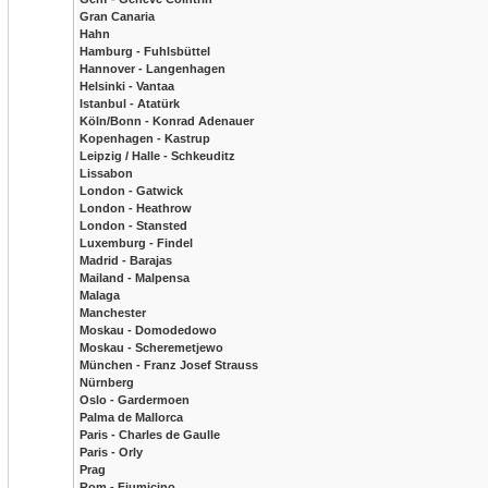
Gran Canaria
Hahn
Hamburg - Fuhlsbüttel
Hannover - Langenhagen
Helsinki - Vantaa
Istanbul - Atatürk
Köln/Bonn - Konrad Adenauer
Kopenhagen - Kastrup
Leipzig / Halle - Schkeuditz
Lissabon
London - Gatwick
London - Heathrow
London - Stansted
Luxemburg - Findel
Madrid - Barajas
Mailand - Malpensa
Malaga
Manchester
Moskau - Domodedowo
Moskau - Scheremetjewo
München - Franz Josef Strauss
Nürnberg
Oslo - Gardermoen
Palma de Mallorca
Paris - Charles de Gaulle
Paris - Orly
Prag
Rom - Fiumicino