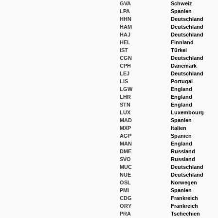
GVA
Schweiz
LPA
Spanien
HHN
Deutschland
HAM
Deutschland
HAJ
Deutschland
HEL
Finnland
IST
Türkei
CGN
Deutschland
CPH
Dänemark
LEJ
Deutschland
LIS
Portugal
LGW
England
LHR
England
STN
England
LUX
Luxembourg
MAD
Spanien
MXP
Italien
AGP
Spanien
MAN
England
DME
Russland
SVO
Russland
MUC
Deutschland
NUE
Deutschland
OSL
Norwegen
PMI
Spanien
CDG
Frankreich
ORY
Frankreich
PRA
Tschechien