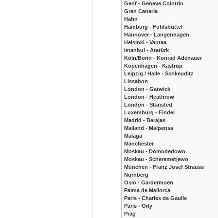
Genf - Geneve Cointrin
Gran Canaria
Hahn
Hamburg - Fuhlsbüttel
Hannover - Langenhagen
Helsinki - Vantaa
Istanbul - Atatürk
Köln/Bonn - Konrad Adenauer
Kopenhagen - Kastrup
Leipzig / Halle - Schkeuditz
Lissabon
London - Gatwick
London - Heathrow
London - Stansted
Luxemburg - Findel
Madrid - Barajas
Mailand - Malpensa
Malaga
Manchester
Moskau - Domodedowo
Moskau - Scheremetjewo
München - Franz Josef Strauss
Nürnberg
Oslo - Gardermoen
Palma de Mallorca
Paris - Charles de Gaulle
Paris - Orly
Prag