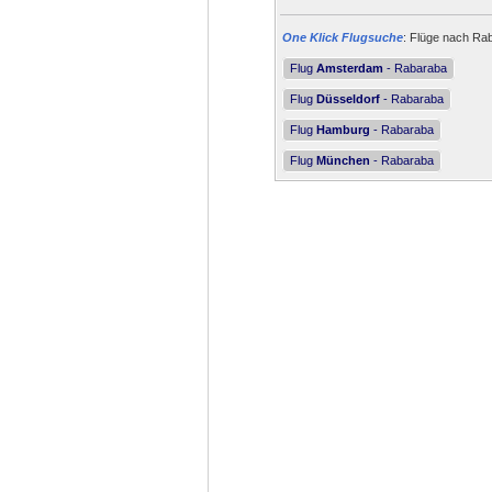
One Klick Flugsuche
: Flüge nach Rab
Flug
Amsterdam
- Rabaraba
Flug
Düsseldorf
- Rabaraba
Flug
Hamburg
- Rabaraba
Flug
München
- Rabaraba