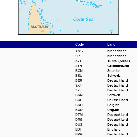
Code
Land
AMS
Niederlande
SPL
Niederlande
AYT
Türkei (Asien)
ATH
Griechenland
BCN
Spanien
t
BSL
Schweiz
BER
Deutschland
SXF
Deutschland
TXL
Deutschland
BRN
Schweiz
BRE
Deutschland
BRU
Belgien
BUD
Ungarn
DTM
Deutschland
DRS
Deutschland
DUS
Deutschland
EDI
England
FRA
Deutschland