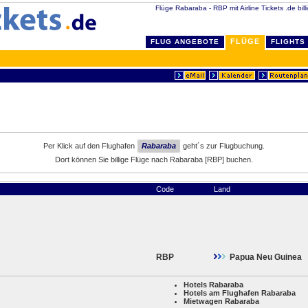
Flüge Rabaraba - RBP mit Airline Tickets .de bill
FLÜGE
FLUG ANGEBOTE
FLIGHTS
Per Klick auf den Flughafen
Rabaraba
geht´s zur Flugbuchung.
Dort können Sie billige Flüge nach Rabaraba [RBP] buchen.
Code
Land
RBP
Papua Neu Guinea
Hotels Rabaraba
Hotels am Flughafen Rabaraba
Mietwagen Rabaraba